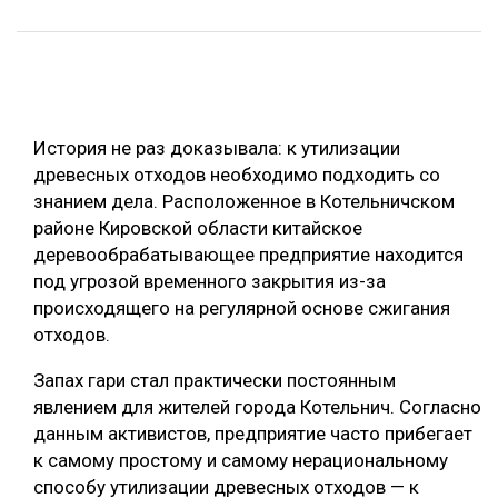
ОБРАБОТКА ДРЕВЕСИНЫ
ЦИФРОВАЯ СРЕДА
РУБРИКИ
БИОЭНЕРГЕТИКА
ТЕМАТИЧЕСКИЕ ПРОЕКТЫ
История не раз доказывала: к утилизации
ЛЕСОВОССТАНОВЛЕНИЕ И ЗАЩИТА
древесных отходов необходимо подходить со
ЛОГИСТИКА
знанием дела. Расположенное в Котельничском
ПОДБОРКИ СТАТЕЙ
районе Кировской области китайское
ПРОИЗВОДСТВО ДРЕВЕСНЫХ ПЛИТ
деревообрабатывающее предприятие находится
ЦБП
под угрозой временного закрытия из-за
происходящего на регулярной основе сжигания
КОМПЛЕКСНАЯ ПЕРЕРАБОТКА
отходов.
ЛЕСОПИЛЕНИЕ
Запах гари стал практически постоянным
явлением для жителей города Котельнич. Согласно
ДЕРЕВЯННОЕ ДОМОСТРОЕНИЕ
данным активистов, предприятие часто прибегает
БЕЗОПАСНОЕ ПРОИЗВОДСТВО
к самому простому и самому нерациональному
способу утилизации древесных отходов — к
СОРТИРОВКА ДРЕВЕСИНЫ