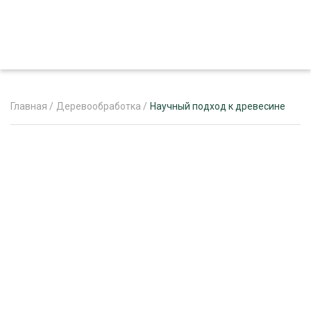
Главная
/
Деревообработка
/
Научный подход к древесине
ЖУРНАЛ «ЛЕСНОЙ КОМПЛЕКС»
О ПРОЕКТЕ
РЕКЛАМОДАТЕЛЯМ
ЛЕСНОЕ ХОЗЯЙСТВО
ЭКСПЕРТНОЕ МНЕНИЕ
ЛЕСОЗАГОТОВКА