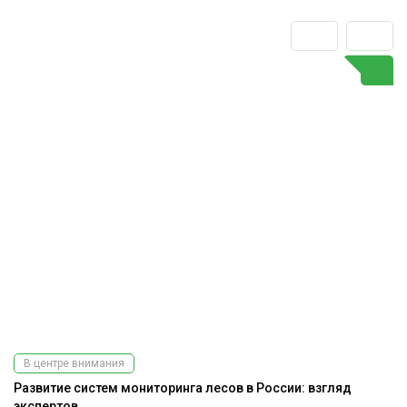
В центре внимания
Развитие систем мониторинга лесов в России: взгляд
До
экспертов
г