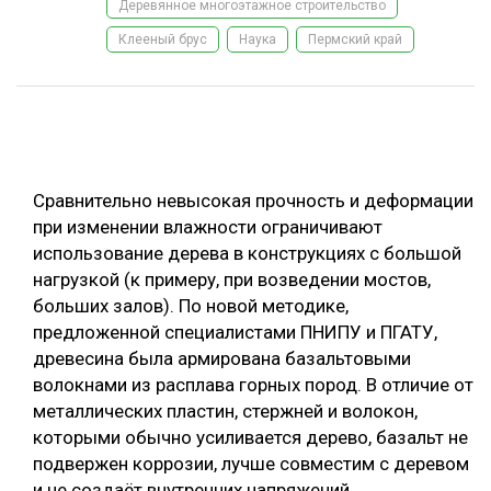
Деревянное многоэтажное строительство
ОБРАБОТКА ДРЕВЕСИНЫ
Клееный брус
Наука
Пермский край
ЦИФРОВАЯ СРЕДА
РУБРИКИ
БИОЭНЕРГЕТИКА
ТЕМАТИЧЕСКИЕ ПРОЕКТЫ
ЛЕСОВОССТАНОВЛЕНИЕ И ЗАЩИТА
ЛОГИСТИКА
Сравнительно невысокая прочность и деформации
ПОДБОРКИ СТАТЕЙ
при изменении влажности ограничивают
ПРОИЗВОДСТВО ДРЕВЕСНЫХ ПЛИТ
использование дерева в конструкциях с большой
ЦБП
нагрузкой (к примеру, при возведении мостов,
больших залов). По новой методике,
КОМПЛЕКСНАЯ ПЕРЕРАБОТКА
предложенной специалистами ПНИПУ и ПГАТУ,
древесина была армирована базальтовыми
ЛЕСОПИЛЕНИЕ
волокнами из расплава горных пород. В отличие от
ДЕРЕВЯННОЕ ДОМОСТРОЕНИЕ
металлических пластин, стержней и волокон,
которыми обычно усиливается дерево, базальт не
БЕЗОПАСНОЕ ПРОИЗВОДСТВО
подвержен коррозии, лучше совместим с деревом
СОРТИРОВКА ДРЕВЕСИНЫ
и не создаёт внутренних напряжений.