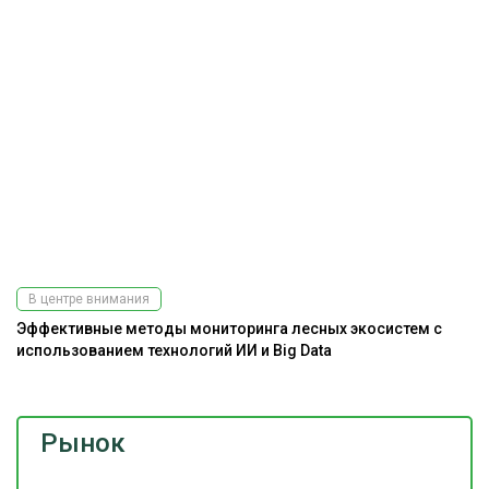
В центре внимания
Эффективные методы мониторинга лесных экосистем с
Ра
использованием технологий ИИ и Big Data
э
Рынок