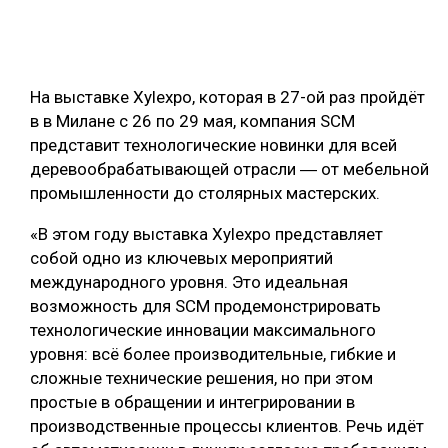
ОБРАБОТКА ДРЕВЕСИНЫ
ЦИФРОВАЯ СРЕДА
РУБРИКИ
На выставке Xylexpo, которая в 27-ой раз пройдёт
БИОЭНЕРГЕТИКА
в в Милане с 26 по 29 мая, компания SCM
ТЕМАТИЧЕСКИЕ ПРОЕКТЫ
ЛЕСОВОССТАНОВЛЕНИЕ И ЗАЩИТА
представит технологические новинки для всей
деревообрабатывающей отрасли ― от мебельной
ЛОГИСТИКА
ПОДБОРКИ СТАТЕЙ
промышленности до столярных мастерских.
ПРОИЗВОДСТВО ДРЕВЕСНЫХ ПЛИТ
«В этом году выставка Xylexpo представляет
ЦБП
собой одно из ключевых мероприятий
международного уровня. Это идеальная
КОМПЛЕКСНАЯ ПЕРЕРАБОТКА
возможность для SCM продемонстрировать
технологические инновации максимального
ЛЕСОПИЛЕНИЕ
уровня: всё более производительные, гибкие и
ДЕРЕВЯННОЕ ДОМОСТРОЕНИЕ
сложные технические решения, но при этом
простые в обращении и интегрировании в
БЕЗОПАСНОЕ ПРОИЗВОДСТВО
производственные процессы клиентов. Речь идёт
СОРТИРОВКА ДРЕВЕСИНЫ