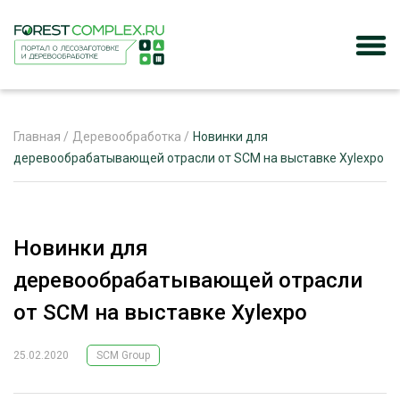
Главная
/
Деревообработка
/
Новинки для
деревообрабатывающей отрасли от SCM на выставке Xylexpo
ЖУРНАЛ «ЛЕСНОЙ КОМПЛЕКС»
О ПРОЕКТЕ
Новинки для
РЕКЛАМОДАТЕЛЯМ
деревообрабатывающей отрасли
от SCM на выставке Xylexpo
25.02.2020
SCM Group
ЛЕСНОЕ ХОЗЯЙСТВО
ЭКСПЕРТНОЕ МНЕНИЕ
ЛЕСОЗАГОТОВКА