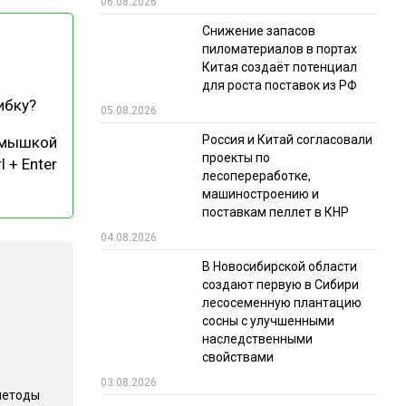
06.08.2026
РЫНКИ СБЫТА
Снижение запасов
пиломатериалов в портах
В УСЛОВИЯХ САНКЦИЙ
Китая создаёт потенциал
для роста поставок из РФ
ибку?
05.08.2026
Россия и Китай согласовали
 мышкой
проекты по
l + Enter
лесопереработке,
машиностроению и
поставкам пеллет в КНР
ИТОГИ МЕРОПРИЯТИЙ
04.08.2026
В Новосибирской области
создают первую в Сибири
лесосеменную плантацию
сосны с улучшенными
наследственными
свойствами
03.08.2026
методы