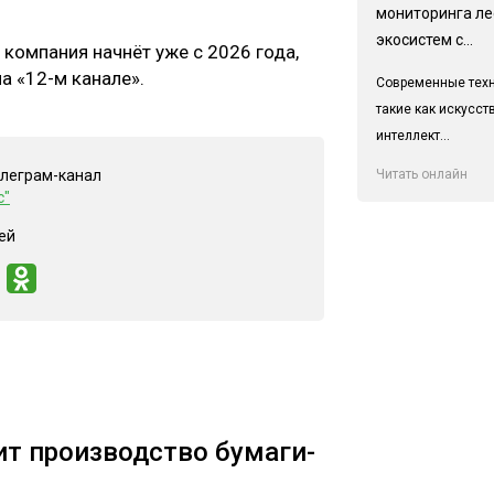
мониторинга л
экосистем с...
 компания начнёт уже с 2026 года,
а «12-м канале».
Современные техн
такие как искусс
интеллект...
Читать онлайн
елеграм-канал
с"
ей
т производство бумаги-