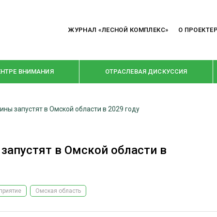
ЖУРНАЛ «ЛЕСНОЙ КОМПЛЕКС»
О ПРОЕКТЕ
ЕНТРЕ ВНИМАНИЯ
ОТРАСЛЕВАЯ ДИСКУССИЯ
ины запустят в Омской области в 2029 году
РУБРИКИ
Я ПЕРЕРАБОТКА
НОВОСТИ
запустят в Омской области в
Е
КРУПНЫМ ПЛАНОМ
ОЕ ДОМОСТРОЕНИЕ
ВЗГЛЯД ИЗНУТРИ
 ПРОИЗВОДСТВО
В ЦЕНТРЕ ВНИМАНИЯ
приятие
Омская область
 ДРЕВЕСИНЫ
ПРЕДПРИЯТИЯ ЛПК