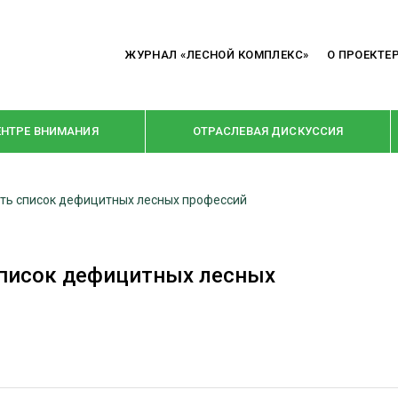
ЖУРНАЛ «ЛЕСНОЙ КОМПЛЕКС»
О ПРОЕКТЕ
ЕНТРЕ ВНИМАНИЯ
ОТРАСЛЕВАЯ ДИСКУССИЯ
ть список дефицитных лесных профессий
РУБРИКИ
Я ПЕРЕРАБОТКА
НОВОСТИ
список дефицитных лесных
Е
КРУПНЫМ ПЛАНОМ
ОЕ ДОМОСТРОЕНИЕ
ВЗГЛЯД ИЗНУТРИ
 ПРОИЗВОДСТВО
В ЦЕНТРЕ ВНИМАНИЯ
 ДРЕВЕСИНЫ
ПРЕДПРИЯТИЯ ЛПК