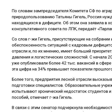
ЛЕСОВОССТАНОВЛЕНИЕ И ЗАЩИТА
СУШКА ДР
По словам зампредседателя Комитета СФ по агра
ЛОГИСТИКА
МЕБЕЛЬНОЕ 
природопользованию Татьяны Гигель, Россия нужд
ПРОИЗВОДСТВО ДРЕВЕСНЫХ ПЛИТ
находящихся в дефиците. Об этом она заявила в х
консультативного совета по ЛПК, передаёт «Парла
ЦБП
Со слов г-жи Гигель, присутствующие на собрании
обеспокоенность ситуацией с кадровым дефицито
ЭКСПЕРТНОЕ МНЕНИЕ
отрасли и, по их мнению, имеет больший приорите
давления и логистических сложностей. С начала 2
уже опубликовали более 42 тыс. вакансий в сфере 
эта цифра на 34% превышает показатели прошлого
Более того, предприятия лесной отрасли высказ
подготовки специалистов. Образовательные учре
испытывают хронический недостаток студентов и
пособий, отмечает г-жа Гигель.
В связи с этим сенатор подчеркнула необходимос