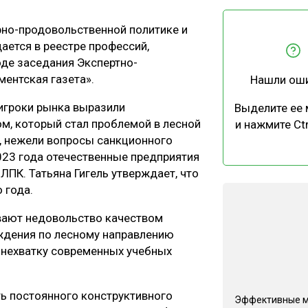
ЕВЕСИНЫ
РЫНОК
рно-продовольственной политике и
ПРОИЗВОДСТВО
ТЕХНОЛОГИИ
ается в реестре профессий,
ОТРАСЛЕВАЯ ДИСКУССИЯ
оде заседания Экспертно-
ментская газета».
Нашли ош
 игроки рынка выразили
Выделите ее
м, который стал проблемой в лесной
и нажмите Ctr
т, нежели вопросы санкционного
023 года отечественные предприятия
КАЛЕНДАРЬ ВЫСТАВОК
ЛПК. Татьяна Гигель утверждает, что
 года.
ывают недовольство качеством
ждения по лесному направлению
 нехватку современных учебных
ть постоянного конструктивного
Эффективные 