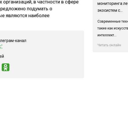
 организаций, в частности в сфере
мониторинга л
 предложено подумать о
экосистем с...
ые являются наиболее
Современные техн
такие как искусс
интеллект...
елеграм-канал
Читать онлайн
с"
ей