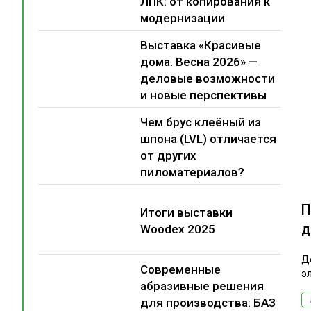
ЛПК: от копирования к
модернизации
Выставка «Красивые
дома. Весна 2026» —
деловые возможности
и новые перспективы
Чем брус клеёный из
шпона (LVL) отличается
от других
пиломатериалов?
П
Итоги выставки
д
Woodex 2025
Д
Современные
э
абразивные решения
для производства: БАЗ