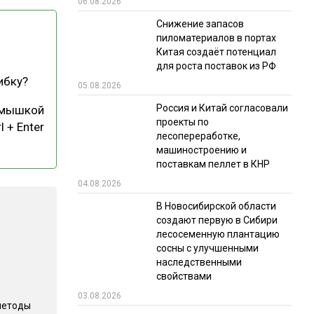
06.08.2026
РЫНКИ СБЫТА
Снижение запасов
пиломатериалов в портах
В УСЛОВИЯХ САНКЦИЙ
Китая создаёт потенциал
для роста поставок из РФ
ибку?
05.08.2026
Россия и Китай согласовали
 мышкой
проекты по
l + Enter
лесопереработке,
машиностроению и
поставкам пеллет в КНР
ИТОГИ МЕРОПРИЯТИЙ
04.08.2026
В Новосибирской области
создают первую в Сибири
лесосеменную плантацию
сосны с улучшенными
наследственными
свойствами
03.08.2026
методы