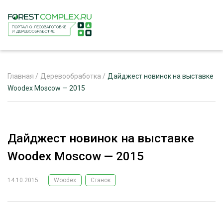
Главная
/
Деревообработка
/
Дайджест новинок на выставке
Woodex Moscow — 2015
ЖУРНАЛ «ЛЕСНОЙ КОМПЛЕКС»
О ПРОЕКТЕ
Дайджест новинок на выставке
РЕКЛАМОДАТЕЛЯМ
Woodex Moscow — 2015
14.10.2015
Woodex
Станок
ЛЕСНОЕ ХОЗЯЙСТВО
ЭКСПЕРТНОЕ МНЕНИЕ
ЛЕСОЗАГОТОВКА