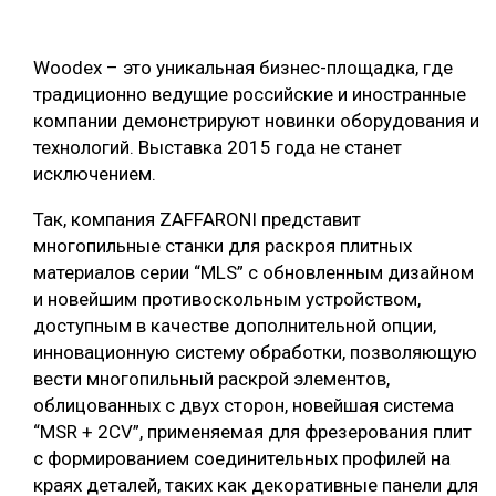
ОБРАБОТКА ДРЕВЕСИНЫ
Woodex – это уникальная бизнес-площадка, где
ЦИФРОВАЯ СРЕДА
РУБРИКИ
традиционно ведущие российские и иностранные
БИОЭНЕРГЕТИКА
компании демонстрируют новинки оборудования и
ТЕМАТИЧЕСКИЕ ПРОЕКТЫ
технологий. Выставка 2015 года не станет
ЛЕСОВОССТАНОВЛЕНИЕ И ЗАЩИТА
исключением.
ЛОГИСТИКА
ПОДБОРКИ СТАТЕЙ
Так, компания ZAFFARONI представит
ПРОИЗВОДСТВО ДРЕВЕСНЫХ ПЛИТ
многопильные станки для раскроя плитных
ЦБП
материалов серии “MLS” с обновленным дизайном
и новейшим противоскольным устройством,
доступным в качестве дополнительной опции,
КОМПЛЕКСНАЯ ПЕРЕРАБОТКА
инновационную систему обработки, позволяющую
ЛЕСОПИЛЕНИЕ
вести многопильный раскрой элементов,
облицованных с двух сторон, новейшая система
ДЕРЕВЯННОЕ ДОМОСТРОЕНИЕ
“MSR + 2CV”, применяемая для фрезерования плит
БЕЗОПАСНОЕ ПРОИЗВОДСТВО
с формированием соединительных профилей на
краях деталей, таких как декоративные панели для
СОРТИРОВКА ДРЕВЕСИНЫ