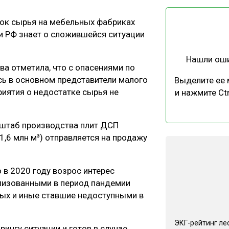
ЕВЕСИНЫ
РЫНОК
ток сырья на мебельных фабриках
ПРОИЗВОДСТВО
ТЕХНОЛОГИИ
и РФ знает о сложившейся ситуации
ОТРАСЛЕВАЯ ДИСКУССИЯ
Нашли ош
а отметила, что с опасениями по
сь в основном представители малого
Выделите ее
риятия о недостатке сырья не
и нажмите Ctr
КАЛЕНДАРЬ ВЫСТАВОК
сштаб производства плит ДСП
1,6 млн м³) отправляется на продажу
 в 2020 году возрос интерес
ализованными в период пандемии
дых и иные ставшие недоступными в
ЭКГ-рейтинг ле
ингу ситуации и готов в случае