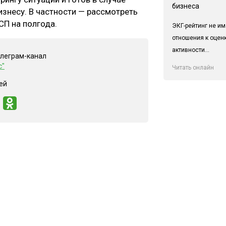
бизнеса
знесу. В частности — рассмотреть
СП на полгода.
ЭКГ-рейтинг не им
отношения к оцен
активности...
елеграм-канал
с"
Читать онлайн
ей