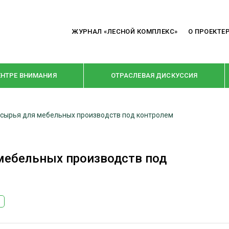
ЖУРНАЛ «ЛЕСНОЙ КОМПЛЕКС»
О ПРОЕКТЕ
ЕНТРЕ ВНИМАНИЯ
ОТРАСЛЕВАЯ ДИСКУССИЯ
 сырья для мебельных производств под контролем
РУБРИКИ
Я ПЕРЕРАБОТКА
НОВОСТИ
 мебельных производств под
Е
КРУПНЫМ ПЛАНОМ
ОЕ ДОМОСТРОЕНИЕ
ВЗГЛЯД ИЗНУТРИ
 ПРОИЗВОДСТВО
В ЦЕНТРЕ ВНИМАНИЯ
 ДРЕВЕСИНЫ
ПРЕДПРИЯТИЯ ЛПК