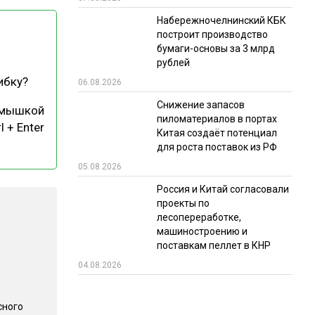
Набережночелнинский КБК
РЫНКИ СБЫТА
построит производство
В УСЛОВИЯХ САНКЦИЙ
бумаги-основы за 3 млрд
рублей
ибку?
06.08.2026
Снижение запасов
 мышкой
пиломатериалов в портах
l + Enter
Китая создаёт потенциал
для роста поставок из РФ
05.08.2026
ИТОГИ МЕРОПРИЯТИЙ
Россия и Китай согласовали
проекты по
лесопереработке,
машиностроению и
поставкам пеллет в КНР
04.08.2026
сного