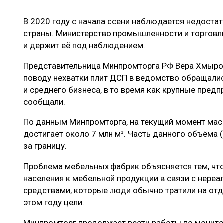
ЛЕСОВОССТАНОВЛЕНИЕ И ЗАЩИТА
СУШКА ДР
В 2020 году с начала осени наблюдается недоста
ЛОГИСТИКА
МЕБЕЛЬНОЕ 
страны. Министерство промышленности и торговл
ПРОИЗВОДСТВО ДРЕВЕСНЫХ ПЛИТ
и держит её под наблюдением.
ЦБП
Представительница Минпромторга РФ Вера Хмыров
поводу нехватки плит ДСП в ведомство обращали
и среднего бизнеса, в то время как крупные предп
ЭКСПЕРТНОЕ МНЕНИЕ
сообщали.
По данным Минпромторга, на текущий момент ма
достигает около 7 млн м³. Часть данного объёма (
за границу.
Проблема мебельных фабрик объясняется тем, что
населения к мебельной продукции в связи с нере
средствами, которые люди обычно тратили на от
этом году цели.
Минпромторг продолжает вести работы по монитор