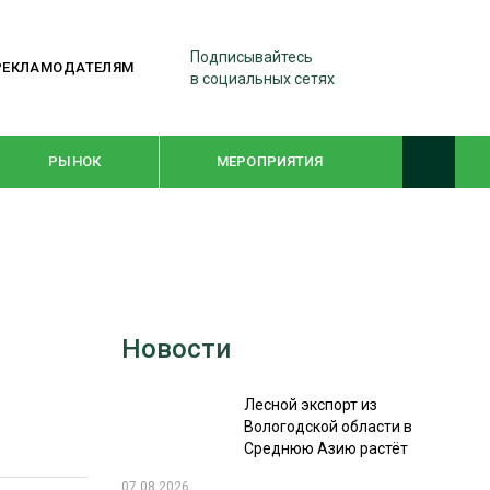
Подписывайтесь
РЕКЛАМОДАТЕЛЯМ
в социальных сетях
РЫНОК
МЕРОПРИЯТИЯ
ТЕМАТИЧЕСКИЕ ПРОЕКТЫ
ЛЕСДРЕВМАШ 2022
Новости
WOODEX-2021
Лесной экспорт из
ПОДБОРКИ СТАТЕЙ
Вологодской области в
Среднюю Азию растёт
СУШКА ДРЕВЕСИНЫ
07.08.2026