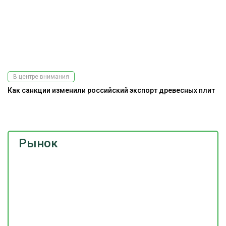
В центре внимания
Как санкции изменили российский экспорт древесных плит
Э
Рынок