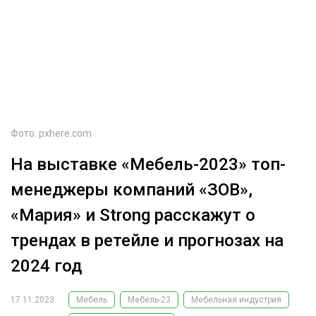
ОБРАБОТКА ДРЕВЕСИНЫ
ЦИФРОВАЯ СРЕДА
РУБРИКИ
БИОЭНЕРГЕТИКА
ТЕМАТИЧЕСКИЕ ПРОЕКТЫ
ЛЕСОВОССТАНОВЛЕНИЕ И ЗАЩИТА
ЛОГИСТИКА
Фото: pxhere.com
ПОДБОРКИ СТАТЕЙ
ПРОИЗВОДСТВО ДРЕВЕСНЫХ ПЛИТ
На выставке «Мебель-2023» топ-
ЦБП
менеджеры компаний «ЗОВ»,
КОМПЛЕКСНАЯ ПЕРЕРАБОТКА
«Мария» и Strong расскажут о
ЛЕСОПИЛЕНИЕ
трендах в ретейле и прогнозах на
ДЕРЕВЯННОЕ ДОМОСТРОЕНИЕ
2024 год
БЕЗОПАСНОЕ ПРОИЗВОДСТВО
17.11.2023
Мебель
Мебель-23
Мебельная индустрия
СОРТИРОВКА ДРЕВЕСИНЫ