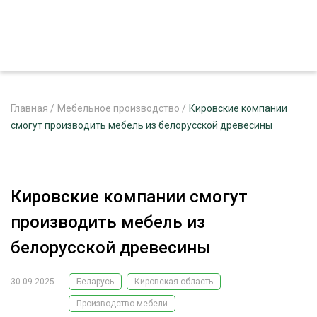
Главная
/
Мебельное производство
/
Кировские компании
смогут производить мебель из белорусской древесины
ЖУРНАЛ «ЛЕСНОЙ КОМПЛЕКС»
О ПРОЕКТЕ
Кировские компании смогут
РЕКЛАМОДАТЕЛЯМ
производить мебель из
белорусской древесины
30.09.2025
Беларусь
Кировская область
ЛЕСНОЕ ХОЗЯЙСТВО
ЭКСПЕРТНОЕ МНЕНИЕ
Производство мебели
ЛЕСОЗАГОТОВКА