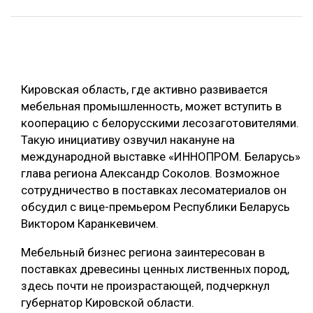
ОБРАБОТКА ДРЕВЕСИНЫ
ЦИФРОВАЯ СРЕДА
РУБРИКИ
БИОЭНЕРГЕТИКА
Кировская область, где активно развивается
ТЕМАТИЧЕСКИЕ ПРОЕКТЫ
ЛЕСОВОССТАНОВЛЕНИЕ И ЗАЩИТА
мебельная промышленность, может вступить в
ЛОГИСТИКА
кооперацию с белорусскими лесозаготовителями.
ПОДБОРКИ СТАТЕЙ
Такую инициативу озвучил накануне на
ПРОИЗВОДСТВО ДРЕВЕСНЫХ ПЛИТ
международной выставке «ИННОПРОМ. Беларусь»
ЦБП
глава региона Александр Соколов. Возможное
сотрудничество в поставках лесоматериалов он
обсудил с вице-премьером Республики Беларусь
КОМПЛЕКСНАЯ ПЕРЕРАБОТКА
Виктором Каранкевичем.
ЛЕСОПИЛЕНИЕ
Мебельный бизнес региона заинтересован в
ДЕРЕВЯННОЕ ДОМОСТРОЕНИЕ
поставках древесины ценных лиственных пород,
БЕЗОПАСНОЕ ПРОИЗВОДСТВО
здесь почти не произрастающей, подчеркнул
губернатор Кировской области.
СОРТИРОВКА ДРЕВЕСИНЫ