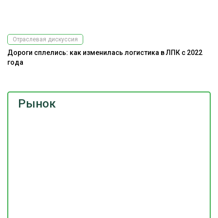
Отраслевая дискуссия
Дороги сплелись: как изменилась логистика в ЛПК с 2022
Э
года
Рынок