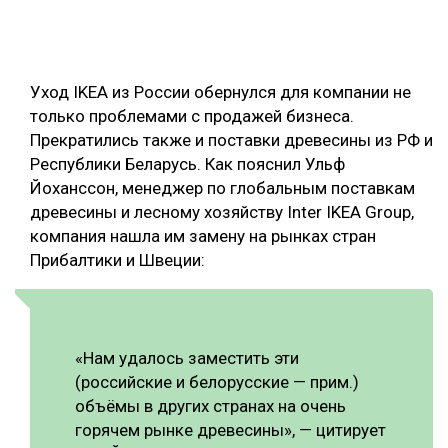
ОБРАБОТКА ДРЕВЕСИНЫ
ЦИФРОВАЯ СРЕДА
РУБРИКИ
Уход IKEA из России обернулся для компании не
БИОЭНЕРГЕТИКА
только проблемами с продажей бизнеса.
ТЕМАТИЧЕСКИЕ ПРОЕКТЫ
ЛЕСОВОССТАНОВЛЕНИЕ И ЗАЩИТА
Прекратились также и поставки древесины из РФ и
Республики Беларусь. Как пояснил Ульф
ЛОГИСТИКА
Йоханссон, менеджер по глобальным поставкам
ПОДБОРКИ СТАТЕЙ
ПРОИЗВОДСТВО ДРЕВЕСНЫХ ПЛИТ
древесины и лесному хозяйству Inter IKEA Group,
компания нашла им замену на рынках стран
ЦБП
Прибалтики и Швеции:
КОМПЛЕКСНАЯ ПЕРЕРАБОТКА
ЛЕСОПИЛЕНИЕ
«Нам удалось заместить эти
ДЕРЕВЯННОЕ ДОМОСТРОЕНИЕ
(российские и белорусские — прим.)
объёмы в других странах на очень
БЕЗОПАСНОЕ ПРОИЗВОДСТВО
горячем рынке древесины», — цитирует
СОРТИРОВКА ДРЕВЕСИНЫ