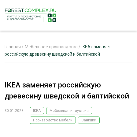
Главная
/
Мебельное производство
/
IKEA заменяет
российскую древесину шведской и балтийской
ЖУРНАЛ «ЛЕСНОЙ КОМПЛЕКС»
О ПРОЕКТЕ
IKEA заменяет российскую
РЕКЛАМОДАТЕЛЯМ
древесину шведской и балтийской
30.01.2023
IKEA
Мебельная индустрия
Производство мебели
Санкции
ЛЕСНОЕ ХОЗЯЙСТВО
ЭКСПЕРТНОЕ МНЕНИЕ
ЛЕСОЗАГОТОВКА