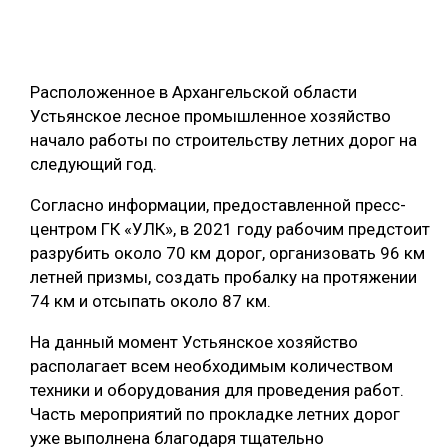
ОБРАБОТКА ДРЕВЕСИНЫ
ЦИФРОВАЯ СРЕДА
РУБРИКИ
Расположенное в Архангельской области
БИОЭНЕРГЕТИКА
Устьянское лесное промышленное хозяйство
ТЕМАТИЧЕСКИЕ ПРОЕКТЫ
ЛЕСОВОССТАНОВЛЕНИЕ И ЗАЩИТА
начало работы по строительству летних дорог на
следующий год.
ЛОГИСТИКА
ПОДБОРКИ СТАТЕЙ
Согласно информации, предоставленной пресс-
ПРОИЗВОДСТВО ДРЕВЕСНЫХ ПЛИТ
центром ГК «УЛК», в 2021 году рабочим предстоит
ЦБП
разрубить около 70 км дорог, организовать 96 км
летней призмы, создать пробалку на протяжении
КОМПЛЕКСНАЯ ПЕРЕРАБОТКА
74 км и отсыпать около 87 км.
ЛЕСОПИЛЕНИЕ
На данный момент Устьянское хозяйство
располагает всем необходимым количеством
ДЕРЕВЯННОЕ ДОМОСТРОЕНИЕ
техники и оборудования для проведения работ.
БЕЗОПАСНОЕ ПРОИЗВОДСТВО
Часть мероприятий по прокладке летних дорог
уже выполнена благодаря тщательно
СОРТИРОВКА ДРЕВЕСИНЫ