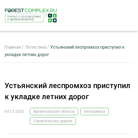
Главная
/
Логистика
/
Устьянский леспромхоз приступил к
укладке летних дорог
ЖУРНАЛ «ЛЕСНОЙ КОМПЛЕКС»
О ПРОЕКТЕ
Устьянский леспромхоз приступил
РЕКЛАМОДАТЕЛЯМ
к укладке летних дорог
04.12.2020
Архангельская область
Леспромхоз
Строительство дороги
ЛЕСНОЕ ХОЗЯЙСТВО
ЭКСПЕРТНОЕ МНЕНИЕ
ЛЕСОЗАГОТОВКА