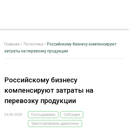
Главная
/
Логистика
/
Российскому бизнесу компенсируют
затраты на перевозку продукции
ЖУРНАЛ «ЛЕСНОЙ КОМПЛЕКС»
О ПРОЕКТЕ
Российскому бизнесу
РЕКЛАМОДАТЕЛЯМ
компенсируют затраты на
перевозку продукции
04.06.2020
Господдержка
Субсидии
ЛЕСНОЕ ХОЗЯЙСТВО
ЭКСПЕРТНОЕ МНЕНИЕ
Транспортировка древесины
ЛЕСОЗАГОТОВКА