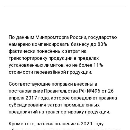
ОБРАБОТКА ДРЕВЕСИНЫ
ЦИФРОВАЯ СРЕДА
РУБРИКИ
БИОЭНЕРГЕТИКА
По данным Минпромторга России, государство
ТЕМАТИЧЕСКИЕ ПРОЕКТЫ
ЛЕСОВОССТАНОВЛЕНИЕ И ЗАЩИТА
намерено компенсировать бизнесу до 80%
ЛОГИСТИКА
фактически понесённых затрат на
ПОДБОРКИ СТАТЕЙ
транспортировку продукции в пределах
ПРОИЗВОДСТВО ДРЕВЕСНЫХ ПЛИТ
установленных лимитов, но не более 11%
ЦБП
стоимости перевезённой продукции.
Соответствующие поправки внесены в
КОМПЛЕКСНАЯ ПЕРЕРАБОТКА
постановление Правительства РФ №496 от 26
ЛЕСОПИЛЕНИЕ
апреля 2017 года, которое определяет правила
субсидирования затрат промышленных
ДЕРЕВЯННОЕ ДОМОСТРОЕНИЕ
предприятий на транспортировку продукции.
БЕЗОПАСНОЕ ПРОИЗВОДСТВО
Кроме того, за невыполнение в 2020 году
СОРТИРОВКА ДРЕВЕСИНЫ