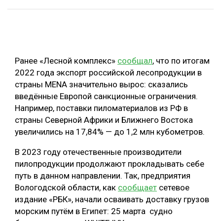
ОБРАБОТКА ДРЕВЕСИНЫ
ЦИФРОВАЯ СРЕДА
РУБРИКИ
БИОЭНЕРГЕТИКА
Ранее «Лесной комплекс»
сообщал
, что по итогам
ТЕМАТИЧЕСКИЕ ПРОЕКТЫ
ЛЕСОВОССТАНОВЛЕНИЕ И ЗАЩИТА
2022 года экспорт российской лесопродукции в
страны MENA значительно вырос: сказались
ЛОГИСТИКА
ПОДБОРКИ СТАТЕЙ
введённые Европой санкционные ограничения.
ПРОИЗВОДСТВО ДРЕВЕСНЫХ ПЛИТ
Например, поставки пиломатериалов из РФ в
страны Северной Африки и Ближнего Востока
ЦБП
увеличились на 17,84% — до 1,2 млн кубометров.
КОМПЛЕКСНАЯ ПЕРЕРАБОТКА
В 2023 году отечественные производители
пилопродукции продолжают прокладывать себе
ЛЕСОПИЛЕНИЕ
путь в данном направлении. Так, предприятия
ДЕРЕВЯННОЕ ДОМОСТРОЕНИЕ
Вологодской области, как
сообщает
сетевое
издание «РБК», начали осваивать доставку грузов
БЕЗОПАСНОЕ ПРОИЗВОДСТВО
морским путём в Египет: 25 марта судно
СОРТИРОВКА ДРЕВЕСИНЫ