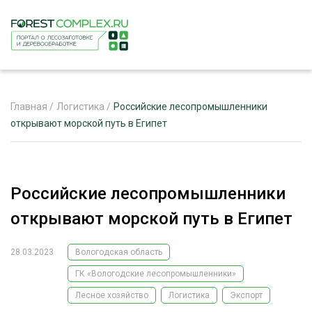
Главная
/
Логистика
/
Российские лесопромышленники
открывают морской путь в Египет
ЖУРНАЛ «ЛЕСНОЙ КОМПЛЕКС»
О ПРОЕКТЕ
Российские лесопромышленники
РЕКЛАМОДАТЕЛЯМ
открывают морской путь в Египет
28.03.2023
Вологодская область
ГК «Вологодские лесопромышленники»
ЛЕСНОЕ ХОЗЯЙСТВО
ЭКСПЕРТНОЕ МНЕНИЕ
Лесное хозяйство
Логистика
Экспорт
ЛЕСОЗАГОТОВКА