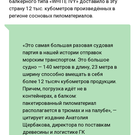
балкерного типа «WHITE IVY» доставило в эту
страну 12 тыс. кубометров произведённых в
СУШКА ДРЕВЕСИНЫ
регионе сосновых пиломатериалов.
МЕБЕЛЬНОЕ ПРОИЗВОДСТВО
«Это самая большая разовая судовая
партия в нашей истории отправок
морским транспортом. Это большое
судно — 140 метров в длину, 23 метра в
ширину способно вмещать в себя
более 12 тысяч кубометров продукции.
Причем, погрузка идёт не в
контейнерах, а балком:
пакетированный пиломатериал
располагается в трюмах и на палубе», —
цитирует издание Анатолия
Щербакова, директора по поставкам
древесины и логистике ГК