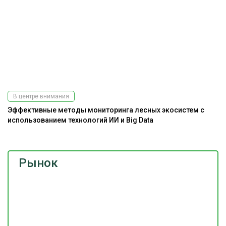
В центре внимания
Эффективные методы мониторинга лесных экосистем с
До
использованием технологий ИИ и Big Data
г
Рынок