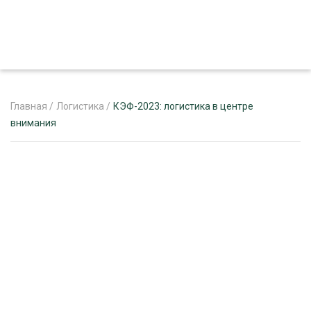
Главная
/
Логистика
/
КЭФ-2023: логистика в центре
внимания
ЖУРНАЛ «ЛЕСНОЙ КОМПЛЕКС»
О ПРОЕКТЕ
РЕКЛАМОДАТЕЛЯМ
ЛЕСНОЕ ХОЗЯЙСТВО
ЭКСПЕРТНОЕ МНЕНИЕ
ЛЕСОЗАГОТОВКА