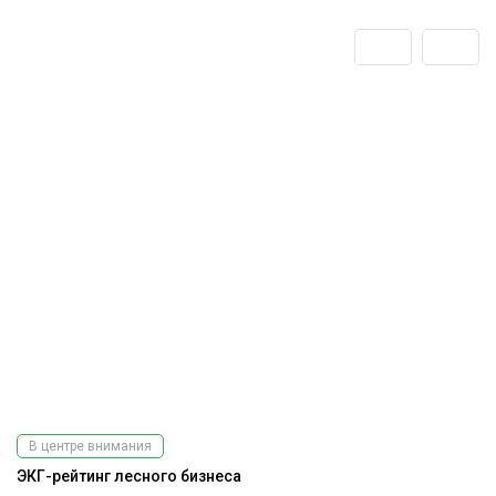
В центре внимания
ЭКГ-рейтинг лесного бизнеса
А