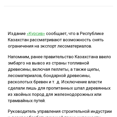
ОБРАБОТКА ДРЕВЕСИНЫ
ЦИФРОВАЯ СРЕДА
РУБРИКИ
БИОЭНЕРГЕТИКА
Издание
«Курсив»
сообщает, что в Республике
ТЕМАТИЧЕСКИЕ ПРОЕКТЫ
ЛЕСОВОССТАНОВЛЕНИЕ И ЗАЩИТА
Казахстан рассматривают возможность снять
ЛОГИСТИКА
ограничения на экспорт лесоматериалов.
ПОДБОРКИ СТАТЕЙ
ПРОИЗВОДСТВО ДРЕВЕСНЫХ ПЛИТ
Напомним, ранее правительство Казахстана ввело
эмбарго на вывоз из страны топливной
ЦБП
древесины, включая пеллеты, а также щепы,
лесоматериалов, бондарной древесины,
КОМПЛЕКСНАЯ ПЕРЕРАБОТКА
расколотых бревен и т. д. Исключение власти
ЛЕСОПИЛЕНИЕ
сделали лишь для пропитанных шпал деревянных
из хвойных пород для железнодорожных или
ДЕРЕВЯННОЕ ДОМОСТРОЕНИЕ
трамвайных путей.
БЕЗОПАСНОЕ ПРОИЗВОДСТВО
Руководитель управления строительной индустрии
СОРТИРОВКА ДРЕВЕСИНЫ