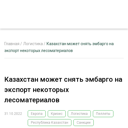
Главная
/
Логистика
/
Казахстан может снять эмбарго на
экспорт некоторых лесоматериалов
ЖУРНАЛ «ЛЕСНОЙ КОМПЛЕКС»
О ПРОЕКТЕ
Казахстан может снять эмбарго на
РЕКЛАМОДАТЕЛЯМ
экспорт некоторых
лесоматериалов
31.10.2022
Европа
Кризис
Логистика
Пеллеты
ЛЕСНОЕ ХОЗЯЙСТВО
ЭКСПЕРТНОЕ МНЕНИЕ
Республика Казахстан
Санкции
ЛЕСОЗАГОТОВКА