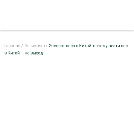
Главная
/
Логистика
/
Экспорт леса в Китай: почему везти лес
в Китай — не выход
ЖУРНАЛ «ЛЕСНОЙ КОМПЛЕКС»
О ПРОЕКТЕ
РЕКЛАМОДАТЕЛЯМ
ЛЕСНОЕ ХОЗЯЙСТВО
ЭКСПЕРТНОЕ МНЕНИЕ
ЛЕСОЗАГОТОВКА