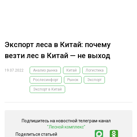
ОБРАБОТКА ДРЕВЕСИНЫ
ЦИФРОВАЯ СРЕДА
РУБРИКИ
БИОЭНЕРГЕТИКА
ТЕМАТИЧЕСКИЕ ПРОЕКТЫ
ЛЕСОВОССТАНОВЛЕНИЕ И ЗАЩИТА
Экспорт леса в Китай: почему
ЛОГИСТИКА
везти лес в Китай — не выход
ПОДБОРКИ СТАТЕЙ
ПРОИЗВОДСТВО ДРЕВЕСНЫХ ПЛИТ
19.07.2022
Анализ рынка
Китай
Логистика
ЦБП
Рослесинфорг
Рынок
Экспорт
Экспорт в Китай
КОМПЛЕКСНАЯ ПЕРЕРАБОТКА
ЛЕСОПИЛЕНИЕ
ДЕРЕВЯННОЕ ДОМОСТРОЕНИЕ
Подпишитесь на новостной телеграм-канал
БЕЗОПАСНОЕ ПРОИЗВОДСТВО
"Лесной комплекс"
Поделиться статьей
СОРТИРОВКА ДРЕВЕСИНЫ