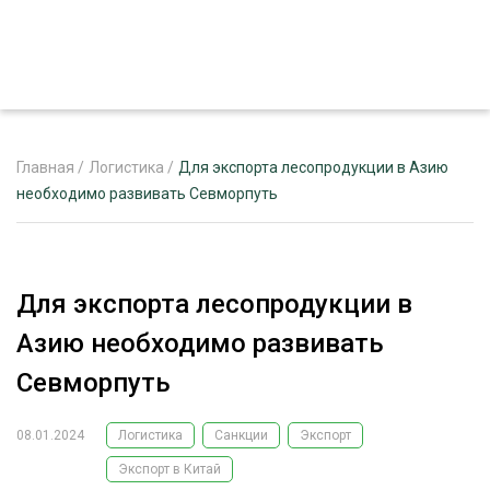
Главная
/
Логистика
/
Для экспорта лесопродукции в Азию
необходимо развивать Севморпуть
ЖУРНАЛ «ЛЕСНОЙ КОМПЛЕКС»
О ПРОЕКТЕ
Для экспорта лесопродукции в
РЕКЛАМОДАТЕЛЯМ
Азию необходимо развивать
Севморпуть
08.01.2024
Логистика
Санкции
Экспорт
ЛЕСНОЕ ХОЗЯЙСТВО
ЭКСПЕРТНОЕ МНЕНИЕ
Экспорт в Китай
ЛЕСОЗАГОТОВКА