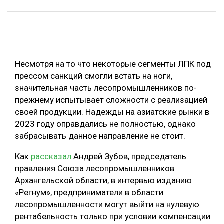
ОБРАБОТКА ДРЕВЕСИНЫ
ЦИФРОВАЯ СРЕДА
РУБРИКИ
БИОЭНЕРГЕТИКА
Несмотря на то что некоторые сегменты ЛПК под
ТЕМАТИЧЕСКИЕ ПРОЕКТЫ
ЛЕСОВОССТАНОВЛЕНИЕ И ЗАЩИТА
прессом санкций смогли встать на ноги,
ЛОГИСТИКА
значительная часть лесопромышленников по-
ПОДБОРКИ СТАТЕЙ
прежнему испытывает сложности с реализацией
ПРОИЗВОДСТВО ДРЕВЕСНЫХ ПЛИТ
своей продукции. Надежды на азиатские рынки в
ЦБП
2023 году оправдались не полностью, однако
забрасывать данное направление не стоит.
КОМПЛЕКСНАЯ ПЕРЕРАБОТКА
Как
рассказал
Андрей Зубов, председатель
ЛЕСОПИЛЕНИЕ
правления Союза лесопромышленников
Архангельской области, в интервью изданию
ДЕРЕВЯННОЕ ДОМОСТРОЕНИЕ
«Регнум», предприниматели в области
БЕЗОПАСНОЕ ПРОИЗВОДСТВО
лесопромышленности могут выйти на нулевую
рентабельность только при условии компенсации
СОРТИРОВКА ДРЕВЕСИНЫ