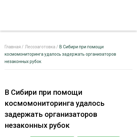
Главная
/
Лесозаготовка
/
В Сибири при помощи
космомониторинга удалось задержать организаторов
незаконных рубок
ЖУРНАЛ «ЛЕСНОЙ КОМПЛЕКС»
О ПРОЕКТЕ
РЕКЛАМОДАТЕЛЯМ
В Сибири при помощи
космомониторинга удалось
задержать организаторов
ЛЕСНОЕ ХОЗЯЙСТВО
незаконных рубок
ЭКСПЕРТНОЕ МНЕНИЕ
ЛЕСОЗАГОТОВКА