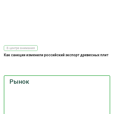
В центре внимания
Как санкции изменили российский экспорт древесных плит
А
Рынок