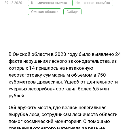
29.12.2020
Космическая съемка
Незаконная вырубка
ОБРАБОТКА ДРЕВЕСИНЫ
Омская область
Сибирь
ЦИФРОВАЯ СРЕДА
РУБРИКИ
БИОЭНЕРГЕТИКА
ТЕМАТИЧЕСКИЕ ПРОЕКТЫ
ЛЕСОВОССТАНОВЛЕНИЕ И ЗАЩИТА
ЛОГИСТИКА
В Омской области в 2020 году было выявлено 24
ПОДБОРКИ СТАТЕЙ
ПРОИЗВОДСТВО ДРЕВЕСНЫХ ПЛИТ
факта нарушения лесного законодательства, из
которых 14 пришлось на незаконную
ЦБП
лесозаготовку суммарным объёмом в 750
кубометров древесины. Ущерб от деятельности
КОМПЛЕКСНАЯ ПЕРЕРАБОТКА
«чёрных лесорубов» составил более 6,5 млн
рублей.
ЛЕСОПИЛЕНИЕ
ДЕРЕВЯННОЕ ДОМОСТРОЕНИЕ
Обнаружить места, где велась нелегальная
вырубка леса, сотрудникам лесничеств области
БЕЗОПАСНОЕ ПРОИЗВОДСТВО
помог космический мониторинг. С помощью
СОРТИРОВКА ДРЕВЕСИНЫ
сравнения отснятого материала за разные