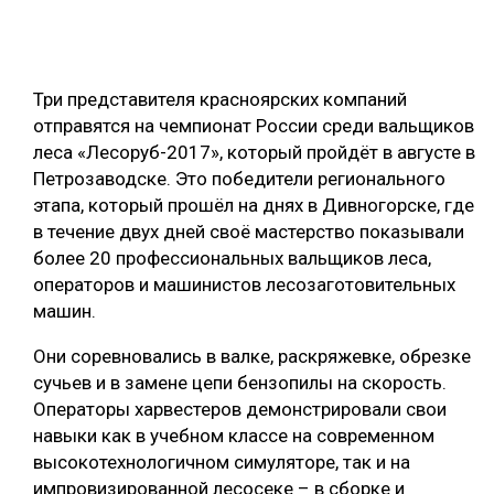
ОБРАБОТКА ДРЕВЕСИНЫ
ЦИФРОВАЯ СРЕДА
РУБРИКИ
Три представителя красноярских компаний
БИОЭНЕРГЕТИКА
отправятся на чемпионат России среди вальщиков
ТЕМАТИЧЕСКИЕ ПРОЕКТЫ
ЛЕСОВОССТАНОВЛЕНИЕ И ЗАЩИТА
леса «Лесоруб-2017», который пройдёт в августе в
Петрозаводске. Это победители регионального
ЛОГИСТИКА
этапа, который прошёл на днях в Дивногорске, где
ПОДБОРКИ СТАТЕЙ
ПРОИЗВОДСТВО ДРЕВЕСНЫХ ПЛИТ
в течение двух дней своё мастерство показывали
более 20 профессиональных вальщиков леса,
ЦБП
операторов и машинистов лесозаготовительных
машин.
КОМПЛЕКСНАЯ ПЕРЕРАБОТКА
Они соревновались в валке, раскряжевке, обрезке
ЛЕСОПИЛЕНИЕ
сучьев и в замене цепи бензопилы на скорость.
Операторы харвестеров демонстрировали свои
ДЕРЕВЯННОЕ ДОМОСТРОЕНИЕ
навыки как в учебном классе на современном
БЕЗОПАСНОЕ ПРОИЗВОДСТВО
высокотехнологичном симуляторе, так и на
импровизированной лесосеке – в сборке и
СОРТИРОВКА ДРЕВЕСИНЫ