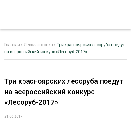
Главная
/
Лесозаготовка
/
Три красноярских лесоруба поедут
на всероссийский конкурс «Лесоруб-2017»
ЖУРНАЛ «ЛЕСНОЙ КОМПЛЕКС»
О ПРОЕКТЕ
Три красноярских лесоруба поедут
РЕКЛАМОДАТЕЛЯМ
на всероссийский конкурс
«Лесоруб-2017»
21.06.2017
ЛЕСНОЕ ХОЗЯЙСТВО
ЭКСПЕРТНОЕ МНЕНИЕ
ЛЕСОЗАГОТОВКА