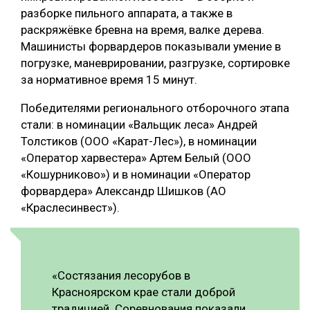
разборке пильного аппарата, а также в
СУШКА ДРЕВЕСИНЫ
раскряжёвке бревна на время, валке дерева.
Машинисты форвардеров показывали умение в
МЕБЕЛЬНОЕ ПРОИЗВОДСТВО
погрузке, маневрировании, разгрузке, сортировке
за нормативное время 15 минут.
Победителями регионального отборочного этапа
стали: в номинации «Вальщик леса» Андрей
Толстиков (ООО «Карат-Лес»), в номинации
«Оператор харвестера» Артем Белый (ООО
«Кошурниково») и в номинации «Оператор
форвардера» Александр Шишков (АО
«Краслесинвест»).
«Состязания лесорубов в
Красноярском крае стали доброй
традицией. Соревнования показали,