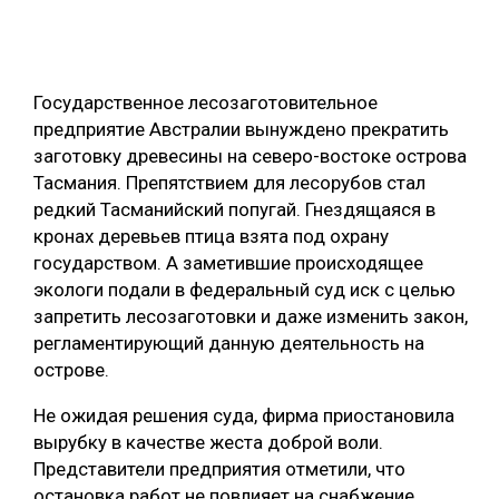
ОБРАБОТКА ДРЕВЕСИНЫ
ЦИФРОВАЯ СРЕДА
РУБРИКИ
Государственное лесозаготовительное
БИОЭНЕРГЕТИКА
предприятие Австралии вынуждено прекратить
ТЕМАТИЧЕСКИЕ ПРОЕКТЫ
ЛЕСОВОССТАНОВЛЕНИЕ И ЗАЩИТА
заготовку древесины на северо-востоке острова
Тасмания. Препятствием для лесорубов стал
ЛОГИСТИКА
редкий Тасманийский попугай. Гнездящаяся в
ПОДБОРКИ СТАТЕЙ
ПРОИЗВОДСТВО ДРЕВЕСНЫХ ПЛИТ
кронах деревьев птица взята под охрану
государством. А заметившие происходящее
ЦБП
экологи подали в федеральный суд иск с целью
запретить лесозаготовки и даже изменить закон,
КОМПЛЕКСНАЯ ПЕРЕРАБОТКА
регламентирующий данную деятельность на
острове.
ЛЕСОПИЛЕНИЕ
ДЕРЕВЯННОЕ ДОМОСТРОЕНИЕ
Не ожидая решения суда, фирма приостановила
вырубку в качестве жеста доброй воли.
БЕЗОПАСНОЕ ПРОИЗВОДСТВО
Представители предприятия отметили, что
СОРТИРОВКА ДРЕВЕСИНЫ
остановка работ не повлияет на снабжение