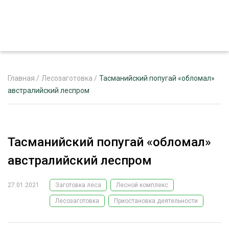
Главная
/
Лесозаготовка
/
Тасманийский попугай «обломал»
австралийский леспром
ЖУРНАЛ «ЛЕСНОЙ КОМПЛЕКС»
О ПРОЕКТЕ
Тасманийский попугай «обломал»
РЕКЛАМОДАТЕЛЯМ
австралийский леспром
27.01.2021
Заготовка леса
Лесной комплекс
Лесозаготовка
Приостановка деятельности
ЛЕСНОЕ ХОЗЯЙСТВО
ЭКСПЕРТНОЕ МНЕНИЕ
ЛЕСОЗАГОТОВКА