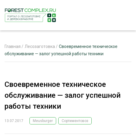
Главная
/
Лесозаготовка
/
Своевременное техническое
обслуживание — залог успешной работы техники
ЖУРНАЛ «ЛЕСНОЙ КОМПЛЕКС»
О ПРОЕКТЕ
Своевременное техническое
РЕКЛАМОДАТЕЛЯМ
обслуживание — залог успешной
работы техники
13.07.2017
Meusburger
Сортиментовоз
ЛЕСНОЕ ХОЗЯЙСТВО
ЭКСПЕРТНОЕ МНЕНИЕ
ЛЕСОЗАГОТОВКА