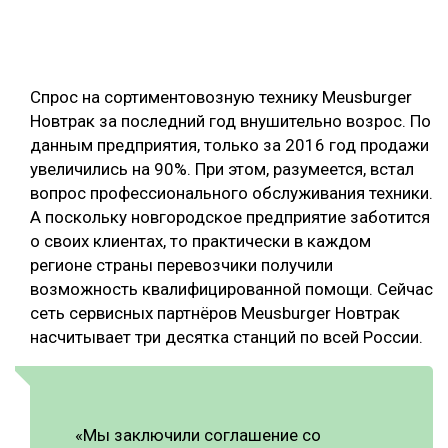
ОБРАБОТКА ДРЕВЕСИНЫ
ЦИФРОВАЯ СРЕДА
РУБРИКИ
Спрос на сортиментовозную технику Meusburger
БИОЭНЕРГЕТИКА
Новтрак за последний год внушительно возрос. По
ТЕМАТИЧЕСКИЕ ПРОЕКТЫ
ЛЕСОВОССТАНОВЛЕНИЕ И ЗАЩИТА
данным предприятия, только за 2016 год продажи
увеличились на 90%. При этом, разумеется, встал
ЛОГИСТИКА
ПОДБОРКИ СТАТЕЙ
вопрос профессионального обслуживания техники.
ПРОИЗВОДСТВО ДРЕВЕСНЫХ ПЛИТ
А поскольку новгородское предприятие заботится
о своих клиентах, то практически в каждом
ЦБП
регионе страны перевозчики получили
возможность квалифицированной помощи. Сейчас
КОМПЛЕКСНАЯ ПЕРЕРАБОТКА
сеть сервисных партнёров Meusburger Новтрак
ЛЕСОПИЛЕНИЕ
насчитывает три десятка станций по всей России.
ДЕРЕВЯННОЕ ДОМОСТРОЕНИЕ
БЕЗОПАСНОЕ ПРОИЗВОДСТВО
«Мы заключили соглашение со
СОРТИРОВКА ДРЕВЕСИНЫ