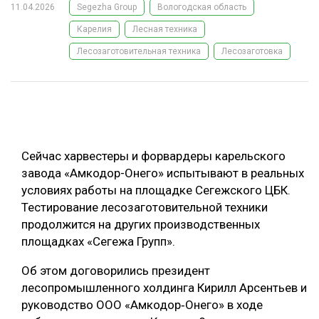
11.04.2026
Segezha Group
Вологодская область
ОБРАБОТКА ДРЕВЕСИНЫ
Карелия
Лесная техника
ЦИФРОВАЯ СРЕДА
РУБРИКИ
Лесозаготовительная техника
Лесозаготовка
БИОЭНЕРГЕТИКА
ТЕМАТИЧЕСКИЕ ПРОЕКТЫ
ЛЕСОВОССТАНОВЛЕНИЕ И ЗАЩИТА
ЛОГИСТИКА
ПОДБОРКИ СТАТЕЙ
ПРОИЗВОДСТВО ДРЕВЕСНЫХ ПЛИТ
Сейчас харвестеры и форвардеры карельского
завода «Амкодор-Онего» испытывают в реальных
ЦБП
условиях работы на площадке Сегежского ЦБК.
Тестирование лесозаготовительной техники
КОМПЛЕКСНАЯ ПЕРЕРАБОТКА
продолжится на других производственных
ЛЕСОПИЛЕНИЕ
площадках «Сегежа Групп».
ДЕРЕВЯННОЕ ДОМОСТРОЕНИЕ
Об этом договорились президент
лесопромышленного холдинга Кирилл Арсентьев и
БЕЗОПАСНОЕ ПРОИЗВОДСТВО
руководство ООО «Амкодор‑Онего» в ходе
СОРТИРОВКА ДРЕВЕСИНЫ