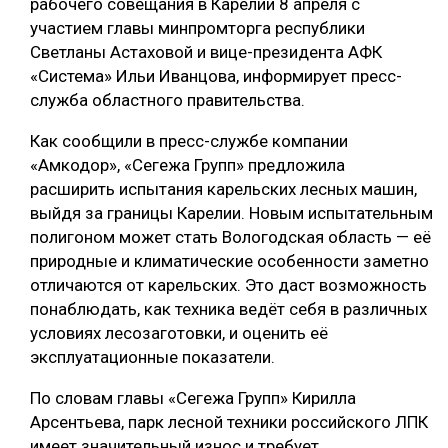
рабочего совещания в Карелии 8 апреля с
участием главы минпромторга республики
СУШКА ДРЕВЕСИНЫ
Светланы Астаховой и вице-президента АФК
МЕБЕЛЬНОЕ ПРОИЗВОДСТВО
«Система» Ильи Иванцова, информирует пресс-
служба областного правительства.
Как сообщили в пресс-службе компании
«Амкодор», «Сегежа Групп» предложила
расширить испытания карельских лесных машин,
выйдя за границы Карелии. Новым испытательным
полигоном может стать Вологодская область — её
природные и климатические особенности заметно
отличаются от карельских. Это даст возможность
понаблюдать, как техника ведёт себя в различных
условиях лесозаготовки, и оценить её
эксплуатационные показатели.
По словам главы «Сегежа Групп» Кирилла
Арсентьева, парк лесной техники российского ЛПК
имеет значительный износ и требует