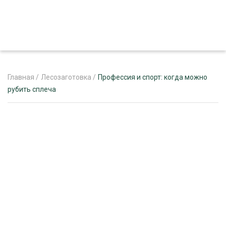
Главная
/
Лесозаготовка
/
Профессия и спорт: когда можно
рубить сплеча
ЖУРНАЛ «ЛЕСНОЙ КОМПЛЕКС»
О ПРОЕКТЕ
РЕКЛАМОДАТЕЛЯМ
ЛЕСНОЕ ХОЗЯЙСТВО
ЭКСПЕРТНОЕ МНЕНИЕ
ЛЕСОЗАГОТОВКА