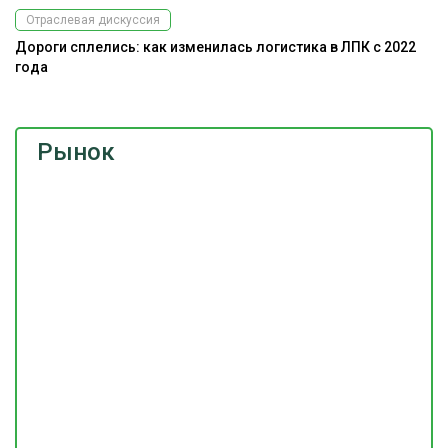
Отраслевая дискуссия
Дороги сплелись: как изменилась логистика в ЛПК с 2022
Э
года
Рынок