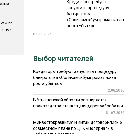
Кредиторы требуют
есных
запустить процедуру
банкротства
«Соликамскбумпрома» из-за
ологии,
роста убытков
твенный
02.08.2026
Выбор читателей
Кредиторы требуют запустить процедуру
банкротства «Соликамскбумпрома» из-за
роста убытков
2.08.2026
В Ульяновской области расширяется
производство станков для деревообработки
31.07.2026
Минвостокразвития и Китай договорились о
совместном плане по ЦПК «Полярная» в