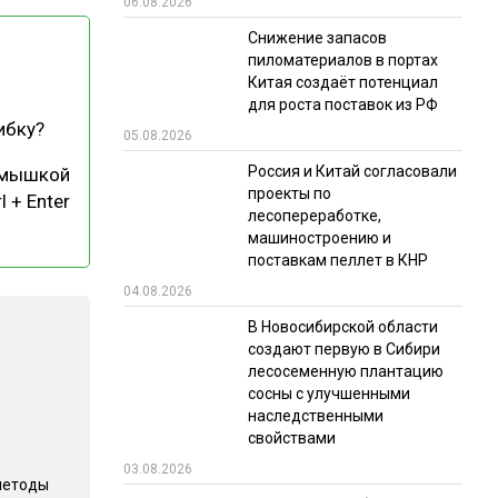
06.08.2026
РЫНКИ СБЫТА
Снижение запасов
пиломатериалов в портах
В УСЛОВИЯХ САНКЦИЙ
Китая создаёт потенциал
для роста поставок из РФ
ибку?
05.08.2026
Россия и Китай согласовали
 мышкой
проекты по
l + Enter
лесопереработке,
машиностроению и
поставкам пеллет в КНР
ИТОГИ МЕРОПРИЯТИЙ
04.08.2026
В Новосибирской области
создают первую в Сибири
лесосеменную плантацию
сосны с улучшенными
наследственными
свойствами
03.08.2026
методы