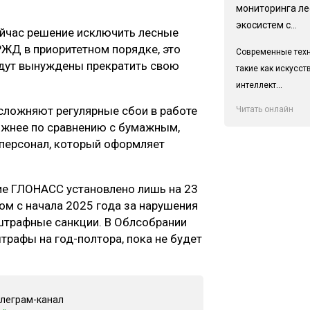
мониторинга л
экосистем с...
йчас решение исключить лесные
РЖД в приоритетном порядке, это
Современные техн
будут вынуждены прекратить свою
такие как искусс
интеллект...
сложняют регулярные сбои в работе
Читать онлайн
ожнее по сравнению с бумажным,
персонал, который оформляет
е ГЛОНАСС установлено лишь на 23
том с начала 2025 года за нарушения
штрафные санкции. В Облсобрании
рафы на год-полтора, пока не будет
елеграм-канал