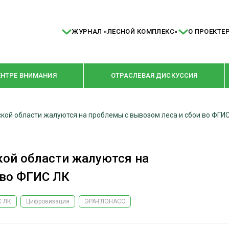
ЖУРНАЛ «ЛЕСНОЙ КОМПЛЕКС»
О ПРОЕКТЕ
ЕНТРЕ ВНИМАНИЯ
ОТРАСЛЕВАЯ ДИСКУССИЯ
ой области жалуются на проблемы с вывозом леса и сбои во ФГИ
РУБРИКИ
Я ПЕРЕРАБОТКА
НОВОСТИ
ой области жалуются на
Е
КРУПНЫМ ПЛАНОМ
 во ФГИС ЛК
ОЕ ДОМОСТРОЕНИЕ
ВЗГЛЯД ИЗНУТРИ
 ПРОИЗВОДСТВО
В ЦЕНТРЕ ВНИМАНИЯ
С ЛК
Цифровизация
ЭРА-ГЛОНАСС
 ДРЕВЕСИНЫ
ПРЕДПРИЯТИЯ ЛПК