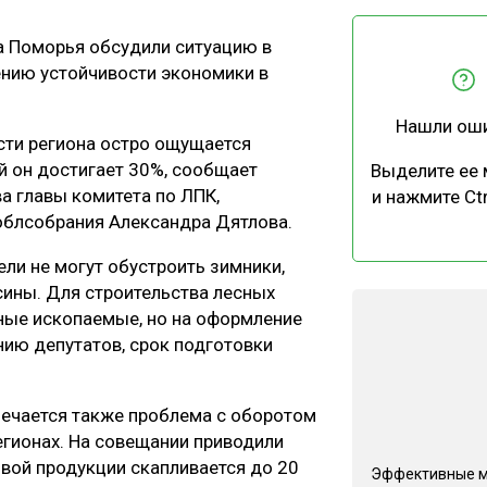
ЕВЕСИНЫ
РЫНОК
а Поморья обсудили ситуацию в
ПРОИЗВОДСТВО
ТЕХНОЛОГИИ
нию устойчивости экономики в
ОТРАСЛЕВАЯ ДИСКУССИЯ
Нашли ош
сти региона остро ощущается
й он достигает 30%, сообщает
Выделите ее
ва главы комитета по ЛПК,
и нажмите Ctr
облсобрания Александра Дятлова.
КАЛЕНДАРЬ ВЫСТАВОК
ли не могут обустроить зимники,
ины. Для строительства лесных
ые ископаемые, но на оформление
ению депутатов, срок подготовки
тмечается также проблема с оборотом
регионах. На совещании приводили
овой продукции скапливается до 20
Эффективные 