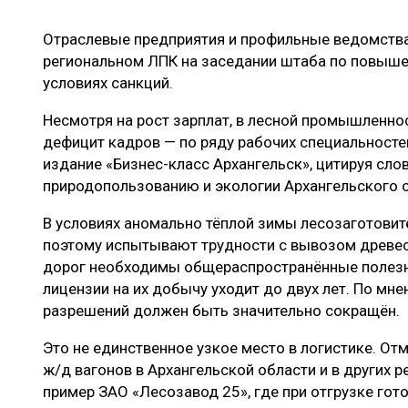
ЛЕСОВОССТАНОВЛЕНИЕ И ЗАЩИТА
СУШКА ДР
Отраслевые предприятия и профильные ведомств
ЛОГИСТИКА
МЕБЕЛЬНОЕ 
региональном ЛПК на заседании штаба по повыше
ПРОИЗВОДСТВО ДРЕВЕСНЫХ ПЛИТ
условиях санкций.
ЦБП
Несмотря на рост зарплат, в лесной промышленно
дефицит кадров — по ряду рабочих специальносте
издание «Бизнес-класс Архангельск», цитируя сло
ЭКСПЕРТНОЕ МНЕНИЕ
природопользованию и экологии Архангельского 
В условиях аномально тёплой зимы лесозаготовите
поэтому испытывают трудности с вывозом древес
дорог необходимы общераспространённые полезн
лицензии на их добычу уходит до двух лет. По мн
разрешений должен быть значительно сокращён.
Это не единственное узкое место в логистике. О
ж/д вагонов в Архангельской области и в других 
пример ЗАО «Лесозавод 25», где при отгрузке гот