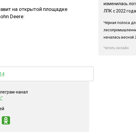
изменилась лог
тавит на открытой площадке
ЛПК с 2022 года
ohn Deere:
Чёрная полоса дл
лесопромышленн
началась весной 2
Читать онлайн
14
елеграм-канал
с"
ей