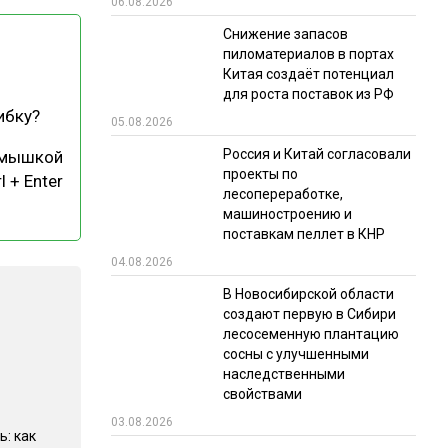
06.08.2026
РЫНКИ СБЫТА
Снижение запасов
пиломатериалов в портах
В УСЛОВИЯХ САНКЦИЙ
Китая создаёт потенциал
для роста поставок из РФ
ибку?
05.08.2026
Россия и Китай согласовали
 мышкой
проекты по
l + Enter
лесопереработке,
машиностроению и
поставкам пеллет в КНР
ИТОГИ МЕРОПРИЯТИЙ
04.08.2026
В Новосибирской области
создают первую в Сибири
лесосеменную плантацию
сосны с улучшенными
наследственными
свойствами
03.08.2026
ь: как