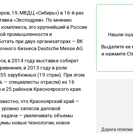
ЕВЕСИНЫ
РЫНОК
оров, 19, МВДЦ «Сибирь») в 16-й раз
ПРОИЗВОДСТВО
ТЕХНОЛОГИИ
тавка «Эксподрев». По мнению
ОТРАСЛЕВАЯ ДИСКУССИЯ
комплекса, это крупнейший в России
ной промышленности и
Нашли ош
отать при двух организаторах — ВК
Выделите ее
очного бизнеса Deutsche Messe AG.
и нажмите Ctr
са, в 2014 году выставка соберет
равнения, в 2013 году в роли
КАЛЕНДАРЬ ВЫСТАВОК
55 зарубежных (19 стран). При этом
% — специалисты отрасли) из 16
в и 25 районов Красноярского края.
звестно, что Красноярский край —
о уровню запасов деловой
а задача — увеличивать объемы
одимы новые технологии, новое
Дороги сплелис