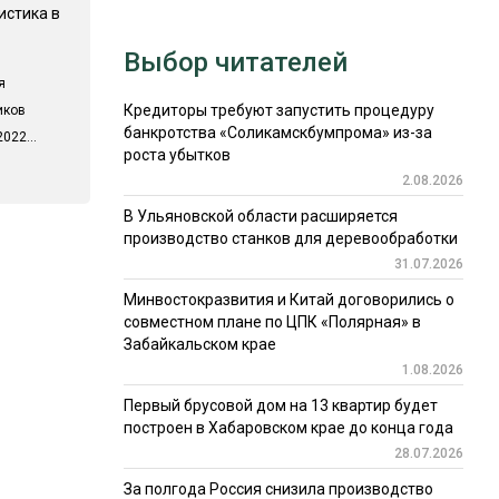
истика в
Выбор читателей
я
Кредиторы требуют запустить процедуру
иков
банкротства «Соликамскбумпрома» из-за
022...
роста убытков
2.08.2026
В Ульяновской области расширяется
производство станков для деревообработки
31.07.2026
Минвостокразвития и Китай договорились о
совместном плане по ЦПК «Полярная» в
Забайкальском крае
1.08.2026
Первый брусовой дом на 13 квартир будет
построен в Хабаровском крае до конца года
28.07.2026
За полгода Россия снизила производство