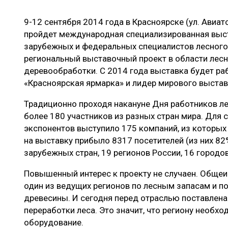
ЛЕСОВОССТАНОВЛЕНИЕ И ЗАЩИТА
СУШКА ДР
9-12 сентября 2014 года в Красноярске (ул. Авиат
ЛОГИСТИКА
МЕБЕЛЬНОЕ 
пройдет международная специализированная выс
ПРОИЗВОДСТВО ДРЕВЕСНЫХ ПЛИТ
зарубежных и федеральных специалистов лесного 
региональный выставочный проект в области лес
ЦБП
деревообработки. С 2014 года выставка будет раб
«Красноярская ярмарка» и лидер мирового выстав
ЭКСПЕРТНОЕ МНЕНИЕ
Традиционно проходя накануне Дня работников ле
более 180 участников из разных стран мира. Для с
экспонентов выступило 175 компаний, из которых 
на выставку прибыло 8317 посетителей (из них 82
зарубежных стран, 19 регионов России, 16 городо
Повышенный интерес к проекту не случаен. Общеи
один из ведущих регионов по лесным запасам и п
древесины. И сегодня перед отраслью поставлен
переработки леса. Это значит, что региону необх
оборудование.