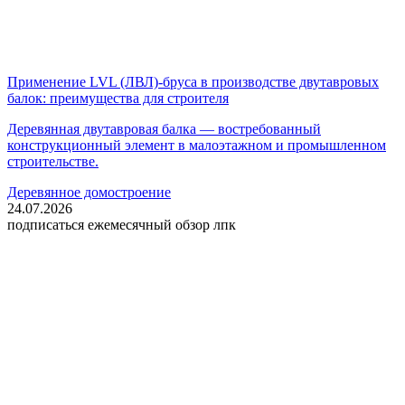
Применение LVL (ЛВЛ)-бруса в производстве двутавровых
балок: преимущества для строителя
Деревянная двутавровая балка — востребованный
конструкционный элемент в малоэтажном и промышленном
строительстве.
Деревянное домостроение
24.07.2026
подписаться
ежемесячный обзор лпк