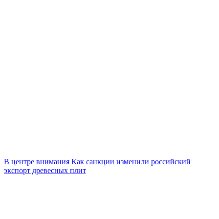
В центре внимания
Как санкции изменили российский
экспорт древесных плит