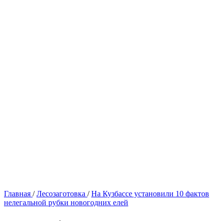
Главная
/
Лесозаготовка
/
На Кузбассе установили 10 фактов
нелегальной рубки новогодних елей