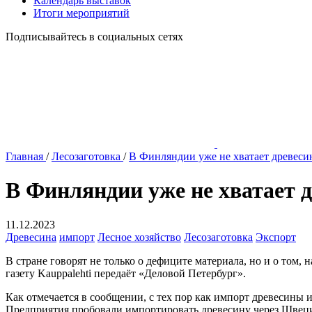
Календарь выставок
Итоги мероприятий
Подписывайтесь в социальных сетях
Главная
/
Лесозаготовка
/
В Финляндии уже не хватает древес
В Финляндии уже не хватает 
11.12.2023
Древесина
импорт
Лесное хозяйство
Лесозаготовка
Экспорт
В стране говорят не только о дефиците материала, но и о том,
газету Kauppalehti передаёт «Деловой Петербург».
Как отмечается в сообщении, с тех пор как импорт древесины 
Предприятия пробовали импортировать древесину через Швеци