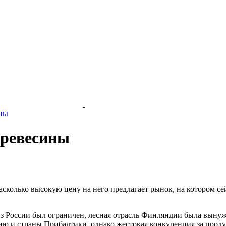
ины
древесины
 насколько высокую цену на него предлагает рынок, на котором с
из России был ограничен, лесная отрасль Финляндии была вынуж
ю и страны Прибалтики, однако жестокая конкуренция за проду