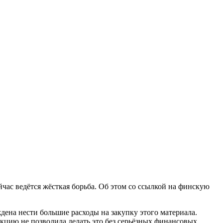
ейчас ведётся жёсткая борьба. Об этом со ссылкой на финскую
дена нести большие расходы на закупку этого материала.
кцию не позволила делать это без серьёзных финансовых