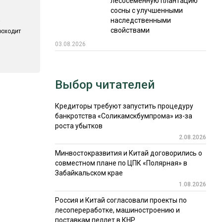
лесосеменную плантацию
сосны с улучшенными
наследственными
свойствами
роходит
03.08.2026
Выбор читателей
Кредиторы требуют запустить процедуру
банкротства «Соликамскбумпрома» из-за
роста убытков
2.08.2026
Минвостокразвития и Китай договорились о
совместном плане по ЦПК «Полярная» в
Забайкальском крае
1.08.2026
Россия и Китай согласовали проекты по
лесопереработке, машиностроению и
поставкам пеллет в КНР