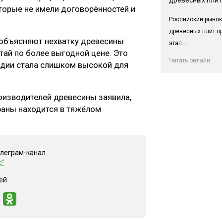
торые не имели договорённостей и
Российский рынок
древесных плит п
 объясняют нехватку древесины
этап...
ай по более выгодной цене. Это
Читать онлайн
андии стала слишком высокой для
оизводителей древесины заявила,
аны находится в тяжёлом
елеграм-канал
с"
ей