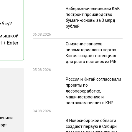
Набережночелнинский КБК
РЫНКИ СБЫТА
построит производство
В УСЛОВИЯХ САНКЦИЙ
бумаги-основы за 3 млрд
ибку?
рублей
06.08.2026
 мышкой
l + Enter
Снижение запасов
пиломатериалов в портах
Китая создаёт потенциал
для роста поставок из РФ
05.08.2026
ИТОГИ МЕРОПРИЯТИЙ
Россия и Китай согласовали
проекты по
лесопереработке,
машиностроению и
поставкам пеллет в КНР
04.08.2026
менили
В Новосибирской области
порт
создают первую в Сибири