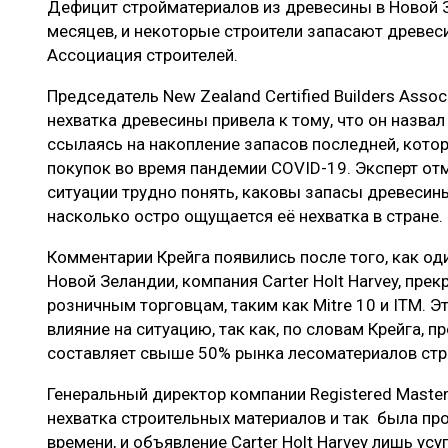
Дефицит стройматериалов из древесины в Новой 
ЛЕСОВОССТАНОВЛЕНИЕ И ЗАЩИТА
СУШКА ДР
месяцев, и некоторые строители запасают древес
ЛОГИСТИКА
МЕБЕЛЬНОЕ 
Ассоциация строителей.
ПРОИЗВОДСТВО ДРЕВЕСНЫХ ПЛИТ
Председатель New Zealand Certified Builders Assoc
нехватка древесины привела к тому, что он назва
ЦБП
ссылаясь на накопление запасов последней, кото
покупок во время пандемии COVID-19. Эксперт от
ситуации трудно понять, каковы запасы древесин
ЭКСПЕРТНОЕ МНЕНИЕ
насколько остро ощущается её нехватка в стране.
Комментарии Крейга появились после того, как од
Новой Зеландии, компания Carter Holt Harvey, пр
розничным торговцам, таким как Mitre 10 и ITM. 
влияние на ситуацию, так как, по словам Крейга, пр
составляет свыше 50% рынка лесоматериалов стр
Генеральный директор компании Registered Master 
нехватка строительных материалов и так была пр
времени, и объявление Carter Holt Harvey лишь усу