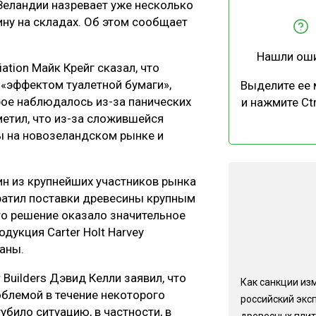
Зеландии назревает уже несколько
ЕВЕСИНЫ
РЫНОК
ину на складах. Об этом сообщает
ПРОИЗВОДСТВО
ТЕХНОЛОГИИ
Нашли ош
ОТРАСЛЕВАЯ ДИСКУССИЯ
iation Майк Крейг сказал, что
л «эффектом туалетной бумаги»,
Выделите ее
рое наблюдалось из-за панических
и нажмите Ctr
метил, что из-за сложившейся
ы на новозеландском рынке и
КАЛЕНДАРЬ ВЫСТАВОК
ин из крупнейших участников рынка
екратил поставки древесины крупным
Это решение оказало значительное
одукция Carter Holt Harvey
аны.
Builders Дэвид Келли заявил, что
Как санкции из
облемой в течение некоторого
российский экс
губило ситуацию, в частности, в
древесных плит