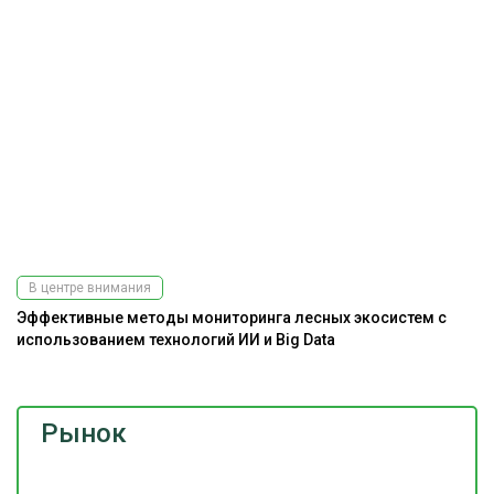
В центре внимания
Эффективные методы мониторинга лесных экосистем с
Ра
использованием технологий ИИ и Big Data
э
Рынок