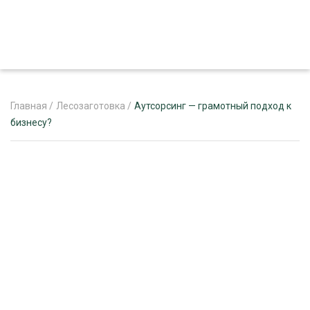
Главная
/
Лесозаготовка
/
Аутсорсинг — грамотный подход к
бизнесу?
ЖУРНАЛ «ЛЕСНОЙ КОМПЛЕКС»
О ПРОЕКТЕ
РЕКЛАМОДАТЕЛЯМ
ЛЕСНОЕ ХОЗЯЙСТВО
ЭКСПЕРТНОЕ МНЕНИЕ
ЛЕСОЗАГОТОВКА