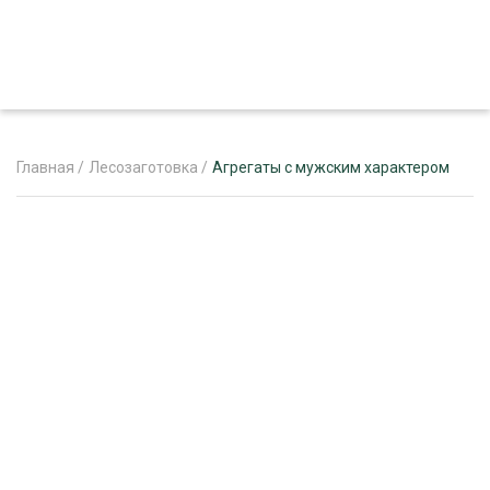
Главная
/
Лесозаготовка
/
Агрегаты с мужским характером
ЖУРНАЛ «ЛЕСНОЙ КОМПЛЕКС»
О ПРОЕКТЕ
РЕКЛАМОДАТЕЛЯМ
ЛЕСНОЕ ХОЗЯЙСТВО
ЭКСПЕРТНОЕ МНЕНИЕ
ЛЕСОЗАГОТОВКА