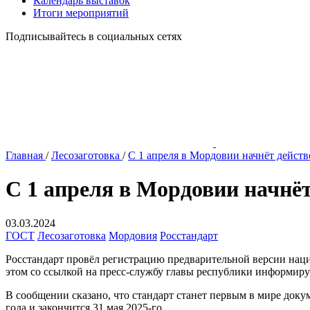
Календарь выставок
Итоги мероприятий
Подписывайтесь в социальных сетях
Главная
/
Лесозаготовка
/
С 1 апреля в Мордовии начнёт дейст
С 1 апреля в Мордовии начнё
03.03.2024
ГОСТ
Лесозаготовка
Мордовия
Росстандарт
Росстандарт провёл регистрацию предварительной версии нац
этом со ссылкой на пресс-службу главы республики информир
В сообщении сказано, что стандарт станет первым в мире док
года и закончится 31 мая 2025-го.