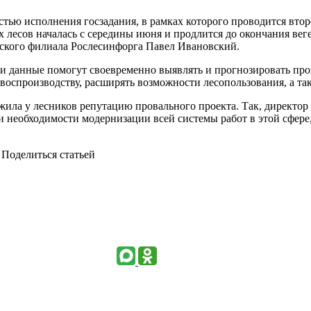
стью исполнения госзадания, в рамках которого проводится втор
 лесов началась с середины июня и продлится до окончания вег
ского филиала Рослесинфорга Павел Ивановский.
и данные помогут своевременно выявлять и прогнозировать проц
воспроизводству, расширять возможности лесопользования, а та
лужила у лесников репутацию провального проекта. Так, дирек
и необходимости модернизации всей системы работ в этой сфере
Поделиться статьей