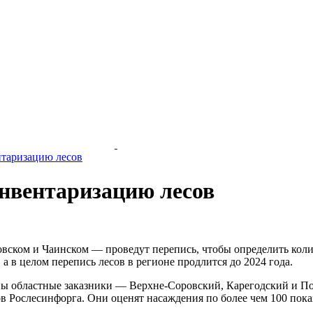
нтаризацию лесов
инвентаризацию лесов
овском и Чаинском — проведут перепись, чтобы определить кол
 а в целом перепись лесов в регионе продлится до 2024 года.
ны областные заказники — Верхне-Соровский, Карегодский и П
Рослесинфорга. Они оценят насаждения по более чем 100 показа