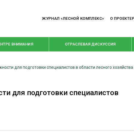
ЖУРНАЛ «ЛЕСНОЙ КОМПЛЕКС»
О ПРОЕКТЕ
ЕНТРЕ ВНИМАНИЯ
ОТРАСЛЕВАЯ ДИСКУССИЯ
ности для подготовки специалистов в области лесного хозяйства
РУБРИКИ
Я ПЕРЕРАБОТКА
НОВОСТИ
ти для подготовки специалистов
Е
КРУПНЫМ ПЛАНОМ
ОЕ ДОМОСТРОЕНИЕ
ВЗГЛЯД ИЗНУТРИ
 ПРОИЗВОДСТВО
В ЦЕНТРЕ ВНИМАНИЯ
 ДРЕВЕСИНЫ
ПРЕДПРИЯТИЯ ЛПК