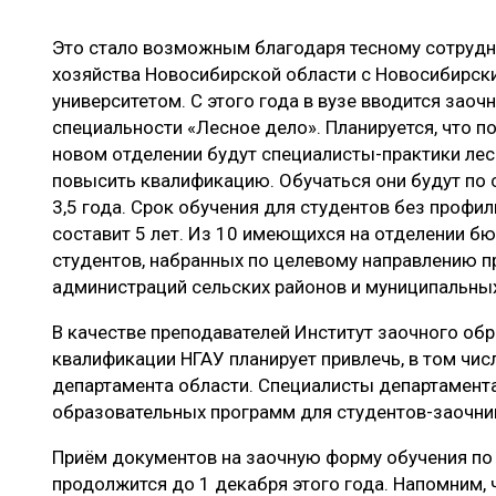
ЛЕСОВОССТАНОВЛЕНИЕ И ЗАЩИТА
СУШКА ДР
Это стало возможным благодаря тесному сотрудн
ЛОГИСТИКА
МЕБЕЛЬНОЕ 
хозяйства Новосибирской области с Новосибирс
ПРОИЗВОДСТВО ДРЕВЕСНЫХ ПЛИТ
университетом. С этого года в вузе вводится заоч
специальности «Лесное дело». Планируется, что 
ЦБП
новом отделении будут специалисты-практики лес
повысить квалификацию. Обучаться они будут по
3,5 года. Срок обучения для студентов без профи
ЭКСПЕРТНОЕ МНЕНИЕ
составит 5 лет. Из 10 имеющихся на отделении б
студентов, набранных по целевому направлению п
администраций сельских районов и муниципальных
В качестве преподавателей Институт заочного об
квалификации НГАУ планирует привлечь, в том чис
департамента области. Специалисты департамента
образовательных программ для студентов-заочни
Приём документов на заочную форму обучения по
продолжится до 1 декабря этого года. Напомним, 