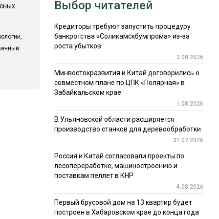
Выбор читателей
есных
Кредиторы требуют запустить процедуру
банкротства «Соликамскбумпрома» из-за
ологии,
роста убытков
твенный
2.08.2026
Минвостокразвития и Китай договорились о
совместном плане по ЦПК «Полярная» в
Забайкальском крае
1.08.2026
В Ульяновской области расширяется
производство станков для деревообработки
31.07.2026
Россия и Китай согласовали проекты по
лесопереработке, машиностроению и
поставкам пеллет в КНР
4.08.2026
Первый брусовой дом на 13 квартир будет
построен в Хабаровском крае до конца года