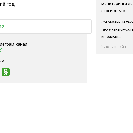
ий год.
мониторинга л
экосистем с...
Современные техн
12
такие как искусс
интеллект...
елеграм-канал
Читать онлайн
с"
ей