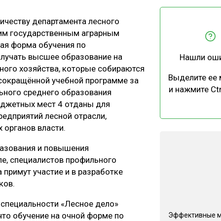
ЕВЕСИНЫ
РЫНОК
ичеству департамента лесного
ПРОИЗВОДСТВО
ТЕХНОЛОГИИ
ким государственным аграрным
ОТРАСЛЕВАЯ ДИСКУССИЯ
ная форма обучения по
получать высшее образование на
Нашли ош
ного хозяйства, которые собираются
Выделите ее
 сокращённой учебной программе за
и нажмите Ctr
льного среднего образования
юджетных мест 4 отданы для
редприятий лесной отрасли,
КАЛЕНДАРЬ ВЫСТАВОК
 органов власти.
разования и повышения
ле, специалистов профильного
 примут участие и в разработке
ков.
 специальности «Лесное дело»
что обучение на очной форме по
Эффективные 