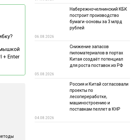
Набережночелнинский КБК
РЫНКИ СБЫТА
построит производство
В УСЛОВИЯХ САНКЦИЙ
бумаги-основы за 3 млрд
рублей
ибку?
06.08.2026
Снижение запасов
 мышкой
пиломатериалов в портах
l + Enter
Китая создаёт потенциал
для роста поставок из РФ
05.08.2026
ИТОГИ МЕРОПРИЯТИЙ
Россия и Китай согласовали
проекты по
лесопереработке,
машиностроению и
поставкам пеллет в КНР
04.08.2026
методы