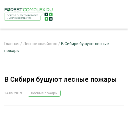
Главная
/
Лесное хозяйство
/
В Сибири бушуют лесные
пожары
ЖУРНАЛ «ЛЕСНОЙ КОМПЛЕКС»
О ПРОЕКТЕ
В Сибири бушуют лесные пожары
РЕКЛАМОДАТЕЛЯМ
14.05.2019
Лесные пожары
ЛЕСНОЕ ХОЗЯЙСТВО
ЭКСПЕРТНОЕ МНЕНИЕ
ЛЕСОЗАГОТОВКА