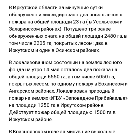
В Иркутской области за минувшие сутки
ОБРАБОТКА ДРЕВЕСИНЫ
обнаружено и ликвидировано два новых лесных
ЦИФРОВАЯ СРЕДА
РУБРИКИ
пожара на общей площади 23 га ( в Усольском и
Заларинском районах). Потушено три ранее
БИОЭНЕРГЕТИКА
обнаруженных очага на общей площади 2480 га, в
ТЕМАТИЧЕСКИЕ ПРОЕКТЫ
ЛЕСОВОССТАНОВЛЕНИЕ И ЗАЩИТА
том числе 2205 га, покрытых лесом: два в
Иркутском и один в Осинском районах.
ЛОГИСТИКА
ПОДБОРКИ СТАТЕЙ
ПРОИЗВОДСТВО ДРЕВЕСНЫХ ПЛИТ
В локализованном состоянии на землях лесного
фонда на утро 14 мая осталось два пожара на
ЦБП
общей площади 6550 га, в том числе 6050 га,
покрытых лесом: по одному пожару в Боханском и
КОМПЛЕКСНАЯ ПЕРЕРАБОТКА
Ангарском районах. Локализован природный
пожар на землях ФГБУ «Заповедное Прибайкалье»
ЛЕСОПИЛЕНИЕ
на площади 1250 га в Иркутском районе.
ДЕРЕВЯННОЕ ДОМОСТРОЕНИЕ
Действует пожар общей площадью 1500 га в
Иркутском районе.
БЕЗОПАСНОЕ ПРОИЗВОДСТВО
В Красноярском крае за минувшие выходные
СОРТИРОВКА ДРЕВЕСИНЫ