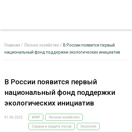
Главная
/
Лесное хозяйство
/
В России появится первый
национальный фонд поддержки экологических инициатив
ЖУРНАЛ «ЛЕСНОЙ КОМПЛЕКС»
О ПРОЕКТЕ
В России появится первый
РЕКЛАМОДАТЕЛЯМ
национальный фонд поддержки
экологических инициатив
01.06.2022
WWF
Лесное хозяйство
ЛЕСНОЕ ХОЗЯЙСТВО
ЭКСПЕРТНОЕ МНЕНИЕ
Охрана и защита лесов
Экология
ЛЕСОЗАГОТОВКА