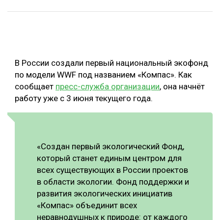
ОБРАБОТКА ДРЕВЕСИНЫ
ЦИФРОВАЯ СРЕДА
РУБРИКИ
БИОЭНЕРГЕТИКА
В России создали первый национальный экофонд
ТЕМАТИЧЕСКИЕ ПРОЕКТЫ
ЛЕСОВОССТАНОВЛЕНИЕ И ЗАЩИТА
по модели WWF под названием «Компас». Как
ЛОГИСТИКА
сообщает
пресс-служба организации
, она начнёт
ПОДБОРКИ СТАТЕЙ
работу уже с 3 июня текущего года.
ПРОИЗВОДСТВО ДРЕВЕСНЫХ ПЛИТ
ЦБП
«Создан первый экологический Фонд,
КОМПЛЕКСНАЯ ПЕРЕРАБОТКА
который станет единым центром для
ЛЕСОПИЛЕНИЕ
всех существующих в России проектов
в области экологии. Фонд поддержки и
ДЕРЕВЯННОЕ ДОМОСТРОЕНИЕ
развития экологических инициатив
БЕЗОПАСНОЕ ПРОИЗВОДСТВО
«Компас» объединит всех
неравнодушных к природе: от каждого
СОРТИРОВКА ДРЕВЕСИНЫ