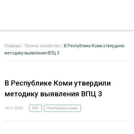
Главная
/
Лесное хозяйство
/
В Республике Коми утвердили
методику выявления ВПЦ 3
ЖУРНАЛ «ЛЕСНОЙ КОМПЛЕКС»
О ПРОЕКТЕ
В Республике Коми утвердили
РЕКЛАМОДАТЕЛЯМ
методику выявления ВПЦ 3
19.11.2020
FSC
Республика Коми
ЛЕСНОЕ ХОЗЯЙСТВО
ЭКСПЕРТНОЕ МНЕНИЕ
ЛЕСОЗАГОТОВКА