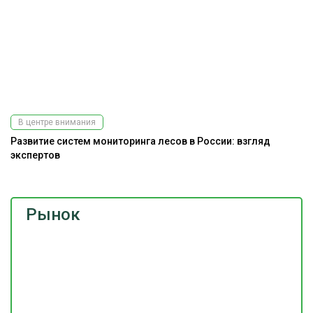
В центре внимания
Развитие систем мониторинга лесов в России: взгляд
А
экспертов
Рынок