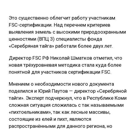
ОБРАБОТКА ДРЕВЕСИНЫ
Это существенно облегчит работу участникам
ЦИФРОВАЯ СРЕДА
РУБРИКИ
FSC-сертификации. Над перечнем критериев
БИОЭНЕРГЕТИКА
выявления земель с высокими природоохранными
ТЕМАТИЧЕСКИЕ ПРОЕКТЫ
ценностями (ВПЦ 3) специалисты фонда
ЛЕСОВОССТАНОВЛЕНИЕ И ЗАЩИТА
«Серебряная тайга» работали более двух лет.
ЛОГИСТИКА
ПОДБОРКИ СТАТЕЙ
Директор FSC РФ Николай Шматков отметил, что
ПРОИЗВОДСТВО ДРЕВЕСНЫХ ПЛИТ
новая трёхуровневая методика стала куда более
ЦБП
понятной для участников сертификации FSC.
Мнением о необходимости нового документа
КОМПЛЕКСНАЯ ПЕРЕРАБОТКА
поделился и Юрий Паутов — директор «Серебряной
тайги». Эксперт подчеркнул, что в Республике Коми
ЛЕСОПИЛЕНИЕ
сложная ситуация сложилась с так называемыми
ДЕРЕВЯННОЕ ДОМОСТРОЕНИЕ
«пихтоельниками», так как лесные массивы,
состоящие из елей и пихт, являются
БЕЗОПАСНОЕ ПРОИЗВОДСТВО
распространёнными для данного региона, но
СОРТИРОВКА ДРЕВЕСИНЫ