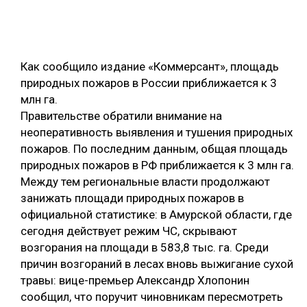
ОБРАБОТКА ДРЕВЕСИНЫ
ЦИФРОВАЯ СРЕДА
РУБРИКИ
Как сообщило издание «Коммерсант», площадь
БИОЭНЕРГЕТИКА
природных пожаров в России приближается к 3
ТЕМАТИЧЕСКИЕ ПРОЕКТЫ
ЛЕСОВОССТАНОВЛЕНИЕ И ЗАЩИТА
млн га.
Правительстве обратили внимание на
ЛОГИСТИКА
ПОДБОРКИ СТАТЕЙ
неоперативность выявления и тушения природных
ПРОИЗВОДСТВО ДРЕВЕСНЫХ ПЛИТ
пожаров. По последним данным, общая площадь
природных пожаров в РФ приближается к 3 млн га.
ЦБП
Между тем региональные власти продолжают
занижать площади природных пожаров в
КОМПЛЕКСНАЯ ПЕРЕРАБОТКА
официальной статистике: в Амурской области, где
ЛЕСОПИЛЕНИЕ
сегодня действует режим ЧС, скрывают
возгорания на площади в 583,8 тыс. га. Среди
ДЕРЕВЯННОЕ ДОМОСТРОЕНИЕ
причин возгораний в лесах вновь выжигание сухой
БЕЗОПАСНОЕ ПРОИЗВОДСТВО
травы: вице-премьер Александр Хлопонин
сообщил, что поручит чиновникам пересмотреть
СОРТИРОВКА ДРЕВЕСИНЫ