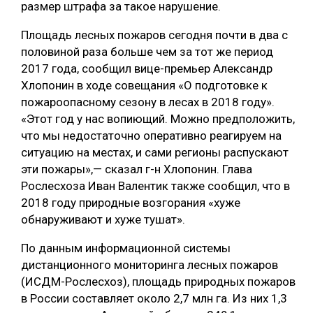
размер штрафа за такое нарушение.
СУШКА ДРЕВЕСИНЫ
Площадь лесных пожаров сегодня почти в два с
МЕБЕЛЬНОЕ ПРОИЗВОДСТВО
половиной раза больше чем за тот же период
2017 года, сообщил вице-премьер Александр
Хлопонин в ходе совещания «О подготовке к
пожароопасному сезону в лесах в 2018 году».
«Этот год у нас вопиющий. Можно предположить,
что мы недостаточно оперативно реагируем на
ситуацию на местах, и сами регионы распускают
эти пожары»,— сказал г-н Хлопонин. Глава
Рослесхоза Иван Валентик также сообщил, что в
2018 году природные возгорания «хуже
обнаруживают и хуже тушат».
По данным информационной системы
дистанционного мониторинга лесных пожаров
(ИСДМ-Рослесхоз), площадь природных пожаров
в России составляет около 2,7 млн га. Из них 1,3