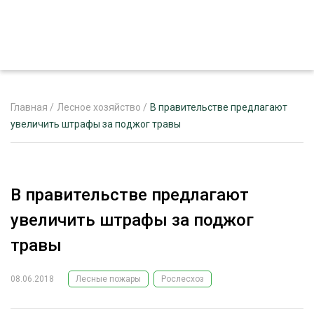
Главная
/
Лесное хозяйство
/
В правительстве предлагают
увеличить штрафы за поджог травы
ЖУРНАЛ «ЛЕСНОЙ КОМПЛЕКС»
О ПРОЕКТЕ
В правительстве предлагают
РЕКЛАМОДАТЕЛЯМ
увеличить штрафы за поджог
травы
08.06.2018
Лесные пожары
Рослесхоз
ЛЕСНОЕ ХОЗЯЙСТВО
ЭКСПЕРТНОЕ МНЕНИЕ
ЛЕСОЗАГОТОВКА