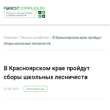
Главная
/
Лесное хозяйство
/
В Красноярском крае пройдут
сборы школьных лесничеств
ЖУРНАЛ «ЛЕСНОЙ КОМПЛЕКС»
О ПРОЕКТЕ
В Красноярском крае пройдут
РЕКЛАМОДАТЕЛЯМ
сборы школьных лесничеств
23.06.2016
Минприроды
ЛЕСНОЕ ХОЗЯЙСТВО
ЭКСПЕРТНОЕ МНЕНИЕ
ЛЕСОЗАГОТОВКА