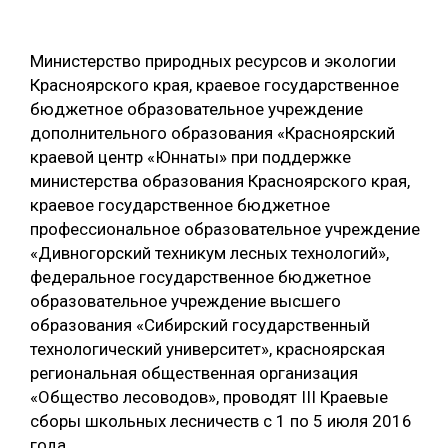
ОБРАБОТКА ДРЕВЕСИНЫ
Министерство природных ресурсов и экологии
ЦИФРОВАЯ СРЕДА
РУБРИКИ
Красноярского края, краевое государственное
БИОЭНЕРГЕТИКА
бюджетное образовательное учреждение
ТЕМАТИЧЕСКИЕ ПРОЕКТЫ
дополнительного образования «Красноярский
ЛЕСОВОССТАНОВЛЕНИЕ И ЗАЩИТА
краевой центр «Юннаты» при поддержке
ЛОГИСТИКА
министерства образования Красноярского края,
ПОДБОРКИ СТАТЕЙ
краевое государственное бюджетное
ПРОИЗВОДСТВО ДРЕВЕСНЫХ ПЛИТ
профессиональное образовательное учреждение
ЦБП
«Дивногорский техникум лесных технологий»,
федеральное государственное бюджетное
КОМПЛЕКСНАЯ ПЕРЕРАБОТКА
образовательное учреждение высшего
образования «Сибирский государственный
ЛЕСОПИЛЕНИЕ
технологический университет», красноярская
ДЕРЕВЯННОЕ ДОМОСТРОЕНИЕ
региональная общественная организация
«Общество лесоводов», проводят III Краевые
БЕЗОПАСНОЕ ПРОИЗВОДСТВО
сборы школьных лесничеств с 1 по 5 июля 2016
СОРТИРОВКА ДРЕВЕСИНЫ
года.