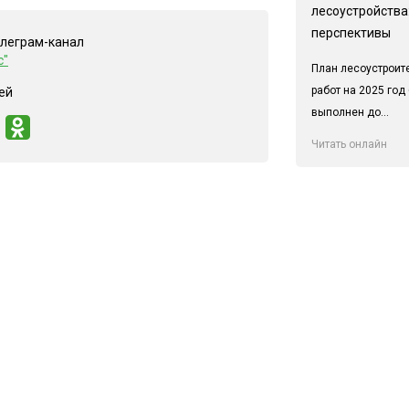
лесоустройства:
перспективы
елеграм-канал
с"
План лесоустроит
работ на 2025 год
ей
выполнен до...
Читать онлайн