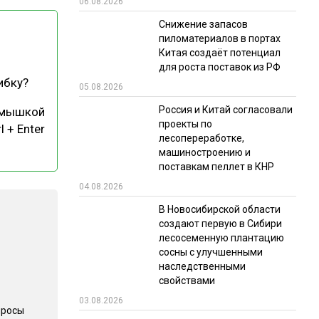
06.08.2026
РЫНКИ СБЫТА
Снижение запасов
пиломатериалов в портах
В УСЛОВИЯХ САНКЦИЙ
Китая создаёт потенциал
для роста поставок из РФ
ибку?
05.08.2026
Россия и Китай согласовали
 мышкой
проекты по
l + Enter
лесопереработке,
машиностроению и
поставкам пеллет в КНР
ИТОГИ МЕРОПРИЯТИЙ
04.08.2026
В Новосибирской области
создают первую в Сибири
лесосеменную плантацию
сосны с улучшенными
наследственными
свойствами
03.08.2026
просы