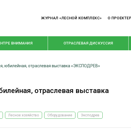
ЖУРНАЛ «ЛЕСНОЙ КОМПЛЕКС»
О ПРОЕКТЕ
ЕНТРЕ ВНИМАНИЯ
ОТРАСЛЕВАЯ ДИСКУССИЯ
-я, юбилейная, отраслевая выставка «ЭКСПОДРЕВ»
РУБРИКИ
Я ПЕРЕРАБОТКА
НОВОСТИ
юбилейная, отраслевая выставка
Е
КРУПНЫМ ПЛАНОМ
ОЕ ДОМОСТРОЕНИЕ
ВЗГЛЯД ИЗНУТРИ
 ПРОИЗВОДСТВО
В ЦЕНТРЕ ВНИМАНИЯ
Лесное хозяйство
Оборудование
Эксподрев
 ДРЕВЕСИНЫ
ПРЕДПРИЯТИЯ ЛПК