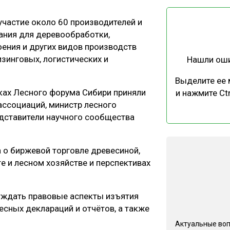
ЕВЕСИНЫ
РЫНОК
частие около 60 производителей и
ПРОИЗВОДСТВО
ТЕХНОЛОГИИ
ания для деревообработки,
ОТРАСЛЕВАЯ ДИСКУССИЯ
оения и других видов производств
изинговых, логистических и
Нашли ош
Выделите ее
ках Лесного форума Сибири приняли
и нажмите Ctr
ассоциаций, министр лесного
едставители научного сообщества
КАЛЕНДАРЬ ВЫСТАВОК
 о биржевой торговле древесиной,
е и лесном хозяйстве и перспективах
уждать правовые аспекты изъятия
сных деклараций и отчётов, а также
Актуальные во