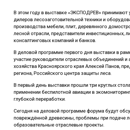
ЛЕСОВОССТАНОВЛЕНИЕ И ЗАЩИТА
СУШКА ДР
В этом году в выставке «ЭКСПОДРЕВ» принимают у
ЛОГИСТИКА
МЕБЕЛЬНОЕ 
дилеров лесозаготовительной техники и оборудов
ПРОИЗВОДСТВО ДРЕВЕСНЫХ ПЛИТ
производства мебели, плит, деревянного домостр
лесной отрасли, представители инвестиционных, л
ЦБП
консалтинговых компаний и банков.
В деловой программе первого дня выставки в рам
ЭКСПЕРТНОЕ МНЕНИЕ
участие руководители отраслевых объединений и 
хозяйства Красноярского края Алексей Панов, пр
региона, Российского центра защиты леса.
В первый день выставки прошли три круглых стола
применении беспилотной авиации в экомониторинг
глубокой переработки.
Сегодня на деловой программе форума будут обс
повреждённой древесины, проблемы при подаче ле
образовательные отраслевые проекты.