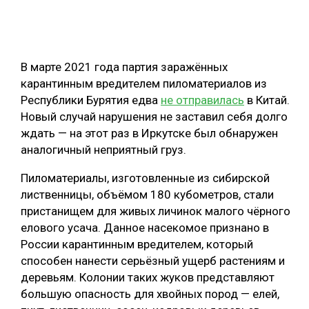
ОБРАБОТКА ДРЕВЕСИНЫ
ЦИФРОВАЯ СРЕДА
РУБРИКИ
В марте 2021 года партия заражённых
БИОЭНЕРГЕТИКА
карантинным вредителем пиломатериалов из
ТЕМАТИЧЕСКИЕ ПРОЕКТЫ
ЛЕСОВОССТАНОВЛЕНИЕ И ЗАЩИТА
Республики Бурятия едва
не отправилась
в Китай.
Новый случай нарушения не заставил себя долго
ЛОГИСТИКА
ПОДБОРКИ СТАТЕЙ
ждать — на этот раз в Иркутске был обнаружен
ПРОИЗВОДСТВО ДРЕВЕСНЫХ ПЛИТ
аналогичный неприятный груз.
ЦБП
Пиломатериалы, изготовленные из сибирской
лиственницы, объёмом 180 кубометров, стали
КОМПЛЕКСНАЯ ПЕРЕРАБОТКА
пристанищем для живых личинок малого чёрного
елового усача. Данное насекомое признано в
ЛЕСОПИЛЕНИЕ
России карантинным вредителем, который
ДЕРЕВЯННОЕ ДОМОСТРОЕНИЕ
способен нанести серьёзный ущерб растениям и
деревьям. Колонии таких жуков представляют
БЕЗОПАСНОЕ ПРОИЗВОДСТВО
большую опасность для хвойных пород — елей,
СОРТИРОВКА ДРЕВЕСИНЫ