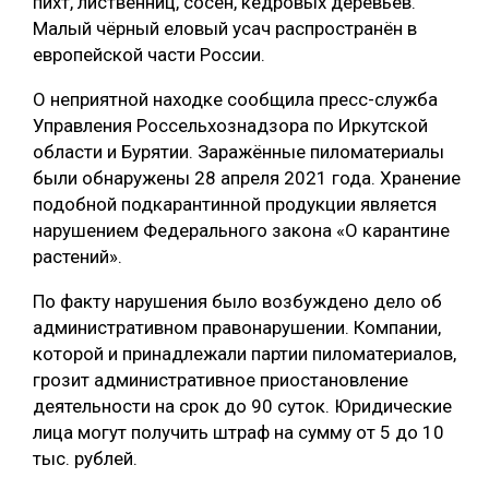
пихт, лиственниц, сосен, кедровых деревьев.
Малый чёрный еловый усач распространён в
СУШКА ДРЕВЕСИНЫ
европейской части России.
МЕБЕЛЬНОЕ ПРОИЗВОДСТВО
О неприятной находке сообщила пресс-служба
Управления Россельхознадзора по Иркутской
области и Бурятии. Заражённые пиломатериалы
были обнаружены 28 апреля 2021 года. Хранение
подобной подкарантинной продукции является
нарушением Федерального закона «О карантине
растений».
По факту нарушения было возбуждено дело об
административном правонарушении. Компании,
которой и принадлежали партии пиломатериалов,
грозит административное приостановление
деятельности на срок до 90 суток. Юридические
лица могут получить штраф на сумму от 5 до 10
тыс. рублей.