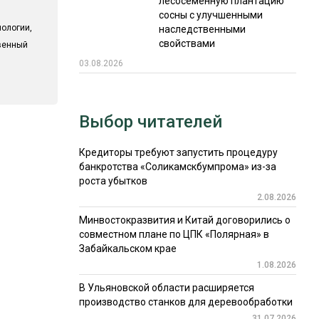
лесосеменную плантацию
сосны с улучшенными
ологии,
наследственными
свойствами
твенный
03.08.2026
Выбор читателей
Кредиторы требуют запустить процедуру
банкротства «Соликамскбумпрома» из-за
роста убытков
2.08.2026
Минвостокразвития и Китай договорились о
совместном плане по ЦПК «Полярная» в
Забайкальском крае
1.08.2026
В Ульяновской области расширяется
производство станков для деревообработки
31.07.2026