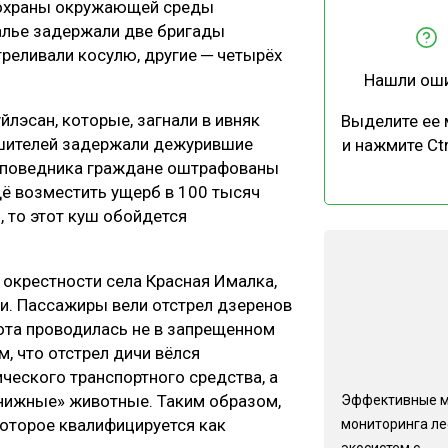
и охраны окружающей среды
ЕВЕСИНЫ
РЫНОК
алье задержали две бригады
ПРОИЗВОДСТВО
ТЕХНОЛОГИИ
треливали косулю, другие ─ четырёх
Нашли ош
ОТРАСЛЕВАЯ ДИСКУССИЯ
лэсан, которые, загнали в ивняк
Выделите ее
рушителей задержали дежурившие
и нажмите Ctr
 заповедника граждане оштрафованы
щё возместить ущерб в 100 тысяч
, то этот куш обойдется
КАЛЕНДАРЬ ВЫСТАВОК
 окрестности села Красная Ималка,
и. Пассажиры вели отстрел дзеренов
хота проводилась не в запрещенном
, что отстрел дичи вёлся
еского транспортного средства, а
книжные» животные. Таким образом,
Эффективные 
оторое квалифицируется как
мониторинга л
экосистем с...