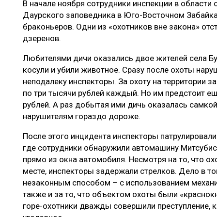
В начале ноября сотрудники инспекции в област
ЛЕСОВОССТАНОВЛЕНИЕ И ЗАЩИТА
СУШКА ДР
Даурского заповедника в Юго-Восточном Забайк
ЛОГИСТИКА
МЕБЕЛЬНОЕ 
браконьеров. Одни из «охотников вне закона» отс
дзеренов.
ПРОИЗВОДСТВО ДРЕВЕСНЫХ ПЛИТ
Любителями дичи оказались двое жителей села Буй
ЦБП
косули и убили животное. Сразу после охоты на
неподалеку инспекторы. За охоту на территории
по три тысячи рублей каждый. Но им предстоит е
ЭКСПЕРТНОЕ МНЕНИЕ
рублей. А раз добытая ими дичь оказалась самкой
нарушителям гораздо дороже.
После этого инцидента инспекторы патрулировали
где сотрудники обнаружили автомашину Митсубис
прямо из окна автомобиля. Несмотря на то, что о
месте, инспекторы задержали стрелков. Дело в том
незаконным способом – с использованием механич
также и за то, что объектом охоты были «красно
горе-охотники дважды совершили преступление, к