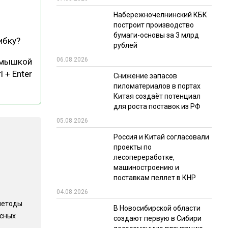
Набережночелнинский КБК
РЫНКИ СБЫТА
построит производство
В УСЛОВИЯХ САНКЦИЙ
бумаги-основы за 3 млрд
ибку?
рублей
06.08.2026
 мышкой
l + Enter
Снижение запасов
пиломатериалов в портах
Китая создаёт потенциал
для роста поставок из РФ
05.08.2026
ИТОГИ МЕРОПРИЯТИЙ
Россия и Китай согласовали
проекты по
лесопереработке,
машиностроению и
поставкам пеллет в КНР
04.08.2026
методы
В Новосибирской области
есных
создают первую в Сибири