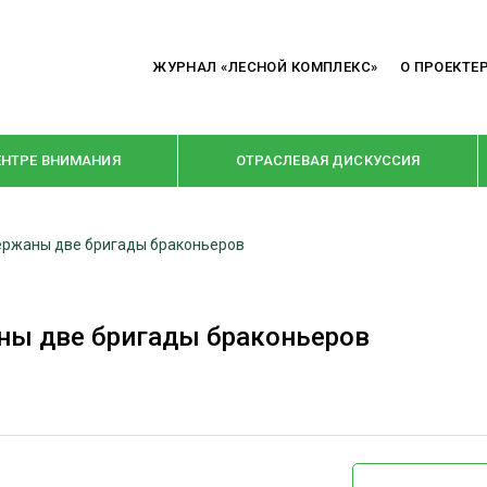
ЖУРНАЛ «ЛЕСНОЙ КОМПЛЕКС»
О ПРОЕКТЕ
ЕНТРЕ ВНИМАНИЯ
ОТРАСЛЕВАЯ ДИСКУССИЯ
ержаны две бригады браконьеров
РУБРИКИ
Я ПЕРЕРАБОТКА
НОВОСТИ
ны две бригады браконьеров
Е
КРУПНЫМ ПЛАНОМ
ОЕ ДОМОСТРОЕНИЕ
ВЗГЛЯД ИЗНУТРИ
 ПРОИЗВОДСТВО
В ЦЕНТРЕ ВНИМАНИЯ
 ДРЕВЕСИНЫ
ПРЕДПРИЯТИЯ ЛПК