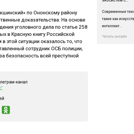
Современные техн
кшинский» по Ононскому району
такие как искусс
твенные доказательства. На основе
интеллект...
ения уголовного дела по статье 258
ых в Красную книгу Российской
Читать онлайн
 этой ситуации оказалось то, что
авленный сотрудник ОСБ полиции,
за безопасность всей преступной
елеграм-канал
с"
ей