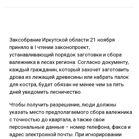
ОБРАБОТКА ДРЕВЕСИНЫ
ЦИФРОВАЯ СРЕДА
РУБРИКИ
БИОЭНЕРГЕТИКА
Заксобрание Иркутской области 21 ноября
ТЕМАТИЧЕСКИЕ ПРОЕКТЫ
ЛЕСОВОССТАНОВЛЕНИЕ И ЗАЩИТА
приняло в I чтении законопроект,
ЛОГИСТИКА
устанавливающий порядок заготовки и сбора
ПОДБОРКИ СТАТЕЙ
валежника в лесах региона. Согласно документу,
ПРОИЗВОДСТВО ДРЕВЕСНЫХ ПЛИТ
каждый гражданин, который захочет заготовить
ЦБП
дрова из лежащей древесины или набрать палок
для костра, будет обязан не менее чем за пять
дней уведомить лесничество.
КОМПЛЕКСНАЯ ПЕРЕРАБОТКА
ЛЕСОПИЛЕНИЕ
Чтобы получить разрешение, люди должны
указать место предполагаемого сбора валежника
ДЕРЕВЯННОЕ ДОМОСТРОЕНИЕ
с точностью до квартала, а также свои
БЕЗОПАСНОЕ ПРОИЗВОДСТВО
персональные данные – номер телефона, факса и
адрес электронной почты. При игнорировании
СОРТИРОВКА ДРЕВЕСИНЫ