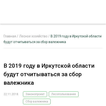
Главная
/
Лесное хозяйство
/
В 2019 году в Иркутской области
будут отчитываться за сбор валежника
ЖУРНАЛ «ЛЕСНОЙ КОМПЛЕКС»
О ПРОЕКТЕ
В 2019 году в Иркутской области
РЕКЛАМОДАТЕЛЯМ
будут отчитываться за сбор
валежника
22.11.2018
Законопроект
Лесопользование
ЛЕСНОЕ ХОЗЯЙСТВО
ЭКСПЕРТНОЕ МНЕНИЕ
Сбор валежника
ЛЕСОЗАГОТОВКА