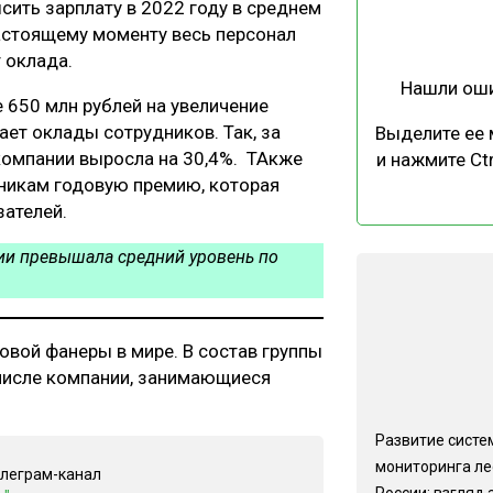
ить зарплату в 2022 году в среднем
ЕВЕСИНЫ
РЫНОК
настоящему моменту весь персонал
ПРОИЗВОДСТВО
ТЕХНОЛОГИИ
т оклада.
Нашли ош
ОТРАСЛЕВАЯ ДИСКУССИЯ
650 млн рублей на увеличение
ет оклады сотрудников. Так, за
Выделите ее
 компании выросла на 30,4%. ТАкже
и нажмите Ctr
никам годовую премию, которая
зателей.
ии превышала средний уровень по
КАЛЕНДАРЬ ВЫСТАВОК
овой фанеры в мире. В состав группы
м числе компании, занимающиеся
.
Развитие систе
мониторинга ле
елеграм-канал
России: взгляд 