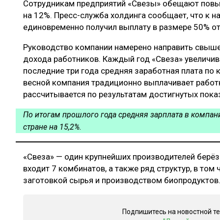
Сотрудникам предприятий «Свезы» обещают повыс
ЛЕСОВОССТАНОВЛЕНИЕ И ЗАЩИТА
СУШКА ДР
на 12%. Пресс-служба холдинга сообщает, что к 
ЛОГИСТИКА
МЕБЕЛЬНОЕ 
единовременно получил выплату в размере 50% о
ПРОИЗВОДСТВО ДРЕВЕСНЫХ ПЛИТ
Руководство компании намерено направить свыше 
дохода работников. Каждый год «Свеза» увеличива
ЦБП
последние три года средняя заработная плата по
весной компания традиционно выплачивает работ
рассчитывается по результатам достигнутых пока
ЭКСПЕРТНОЕ МНЕНИЕ
По итогам прошлого года средняя зарплата в компан
стране на 15,2%.
«Свеза» — один крупнейших производителей берёз
входит 7 комбинатов, а также ряд структур, в то
заготовкой сырья и производством биопродуктов
Подпишитесь на новостной т