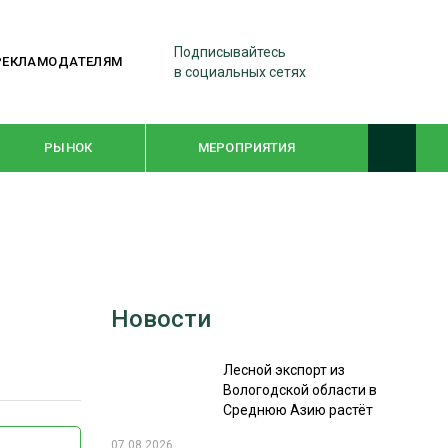
Подписывайтесь
РЕКЛАМОДАТЕЛЯМ
в социальных сетях
РЫНОК
МЕРОПРИЯТИЯ
ТЕМАТИЧЕСКИЕ ПРОЕКТЫ
ЛЕСДРЕВМАШ 2022
Новости
WOODEX-2021
Лесной экспорт из
ПОДБОРКИ СТАТЕЙ
Вологодской области в
Среднюю Азию растёт
СУШКА ДРЕВЕСИНЫ
07.08.2026