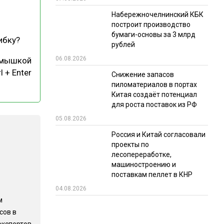
Набережночелнинский КБК
РЫНКИ СБЫТА
построит производство
В УСЛОВИЯХ САНКЦИЙ
бумаги-основы за 3 млрд
ибку?
рублей
06.08.2026
 мышкой
l + Enter
Снижение запасов
пиломатериалов в портах
Китая создаёт потенциал
для роста поставок из РФ
05.08.2026
ИТОГИ МЕРОПРИЯТИЙ
Россия и Китай согласовали
проекты по
лесопереработке,
машиностроению и
поставкам пеллет в КНР
04.08.2026
м
сов в
экспертов