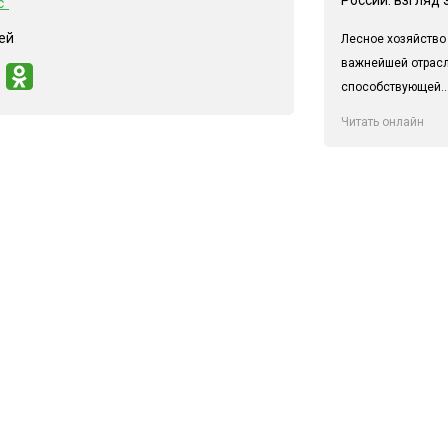
с"
ей
Лесное хозяйство
важнейшей отрас
способствующей..
Читать онлайн