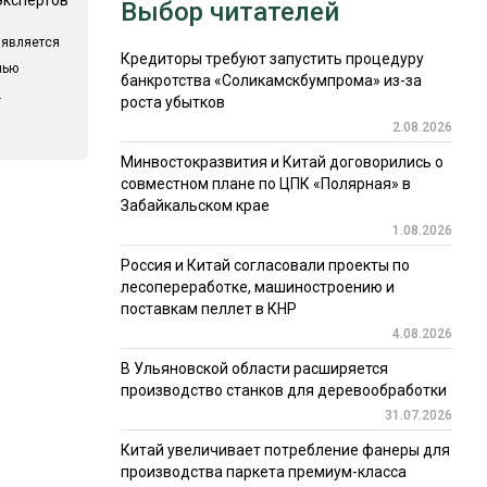
Выбор читателей
 является
Кредиторы требуют запустить процедуру
лью
банкротства «Соликамскбумпрома» из-за
.
роста убытков
2.08.2026
Минвостокразвития и Китай договорились о
совместном плане по ЦПК «Полярная» в
Забайкальском крае
1.08.2026
Россия и Китай согласовали проекты по
лесопереработке, машиностроению и
поставкам пеллет в КНР
4.08.2026
В Ульяновской области расширяется
производство станков для деревообработки
31.07.2026
Китай увеличивает потребление фанеры для
производства паркета премиум-класса