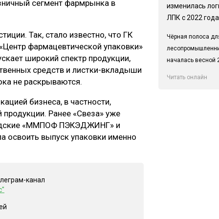
озничный сегмент фармрынка в
изменилась лог
ЛПК с 2022 года
иции. Так, стало известно, что ГК
Чёрная полоса дл
 «Центр фармацевтической упаковки»
лесопромышленн
ускает широкий спектр продукции,
началась весной 2
твенных средств и листки-вкладыши
Читать онлайн
ока не раскрываются.
ацией бизнеса, в частности,
 продукции. Ранее «Свеза» уже
радские «ММПОФ ПЭКЭДЖИНГ» и
 освоить выпуск упаковки именно
елеграм-канал
с"
ей