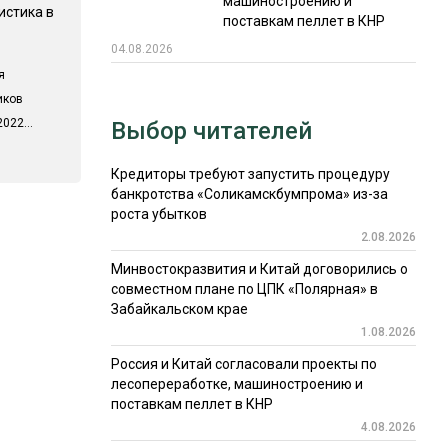
машиностроению и
истика в
поставкам пеллет в КНР
04.08.2026
я
иков
022...
Выбор читателей
Кредиторы требуют запустить процедуру
банкротства «Соликамскбумпрома» из-за
роста убытков
2.08.2026
Минвостокразвития и Китай договорились о
совместном плане по ЦПК «Полярная» в
Забайкальском крае
1.08.2026
Россия и Китай согласовали проекты по
лесопереработке, машиностроению и
поставкам пеллет в КНР
4.08.2026