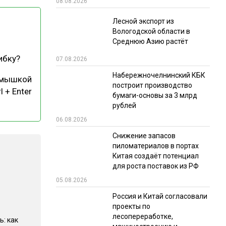
08.08.2026
РЫНКИ СБЫТА
Лесной экспорт из
Вологодской области в
В УСЛОВИЯХ САНКЦИЙ
Среднюю Азию растёт
ибку?
07.08.2026
Набережночелнинский КБК
 мышкой
построит производство
l + Enter
бумаги-основы за 3 млрд
рублей
06.08.2026
ИТОГИ МЕРОПРИЯТИЙ
Снижение запасов
пиломатериалов в портах
Китая создаёт потенциал
для роста поставок из РФ
05.08.2026
Россия и Китай согласовали
проекты по
лесопереработке,
ь: как