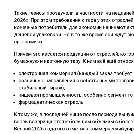
ЛЕСОВОССТАНОВЛЕНИЕ И ЗАЩИТА
СУШКА ДР
Такие тезисы прозвучали, в частности, на недавн
ЛОГИСТИКА
МЕБЕЛЬНОЕ 
2026». При этом требования к таре у этих отрасле
ПРОИЗВОДСТВО ДРЕВЕСНЫХ ПЛИТ
конечные потребители для экономии начинают ак
дешёвой упаковкой. Но в то же время они ждут э
ЦБП
эргономики.
Причём это касается продукции от отраслей, кот
ЭКСПЕРТНОЕ МНЕНИЕ
бумажную и картонную тару. К ним всё ещё относя
электронная коммерция (каждый заказ требует 
розничные направления с собственными торгов
стабильный тираж);
пищевая промышленность, особенно сегмент го
фармацевтическая отрасль.
К тому же, в последней нише после периода вын
вновь возвращаются к большим объёмам с более 
Весной 2026 года это отметила коммерческий ди