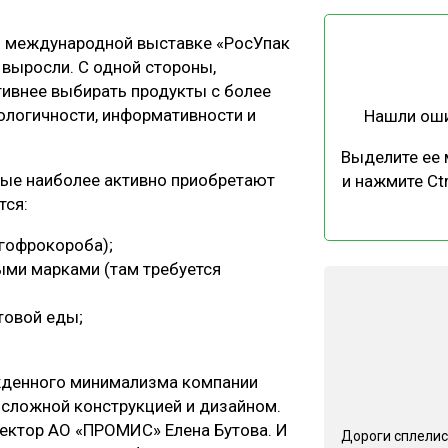
ЕВЕСИНЫ
РЫНОК
ей международной выставке «РосУпак
ПРОИЗВОДСТВО
ТЕХНОЛОГИИ
й выросли. С одной стороны,
ОТРАСЛЕВАЯ ДИСКУССИЯ
тивнее выбирать продукты с более
кологичности, информативности и
Нашли ош
Выделите ее
орые наиболее активно приобретают
и нажмите Ctr
тся:
КАЛЕНДАРЬ ВЫСТАВОК
гофрокороба);
ыми марками (там требуется
товой еды;
ужденного минимализма компании
сложной конструкцией и дизайном.
ректор АО «ПРОМИС» Елена Бутова. И
Дороги сплелис