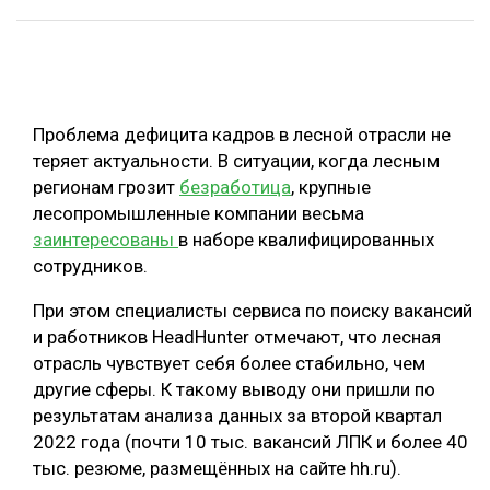
ОБРАБОТКА ДРЕВЕСИНЫ
ЦИФРОВАЯ СРЕДА
РУБРИКИ
БИОЭНЕРГЕТИКА
Проблема дефицита кадров в лесной отрасли не
ТЕМАТИЧЕСКИЕ ПРОЕКТЫ
ЛЕСОВОССТАНОВЛЕНИЕ И ЗАЩИТА
теряет актуальности. В ситуации, когда лесным
регионам грозит
безработица
, крупные
ЛОГИСТИКА
ПОДБОРКИ СТАТЕЙ
лесопромышленные компании весьма
ПРОИЗВОДСТВО ДРЕВЕСНЫХ ПЛИТ
заинтересованы
в наборе квалифицированных
сотрудников.
ЦБП
При этом специалисты сервиса по поиску вакансий
КОМПЛЕКСНАЯ ПЕРЕРАБОТКА
и работников HeadHunter отмечают, что лесная
отрасль чувствует себя более стабильно, чем
ЛЕСОПИЛЕНИЕ
другие сферы. К такому выводу они пришли по
ДЕРЕВЯННОЕ ДОМОСТРОЕНИЕ
результатам анализа данных за второй квартал
2022 года (почти 10 тыс. вакансий ЛПК и более 40
БЕЗОПАСНОЕ ПРОИЗВОДСТВО
тыс. резюме, размещённых на сайте hh.ru).
СОРТИРОВКА ДРЕВЕСИНЫ