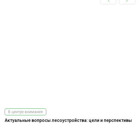
В центре внимания
Актуальные вопросы лесоустройства: цели и перспективы
Ра
э