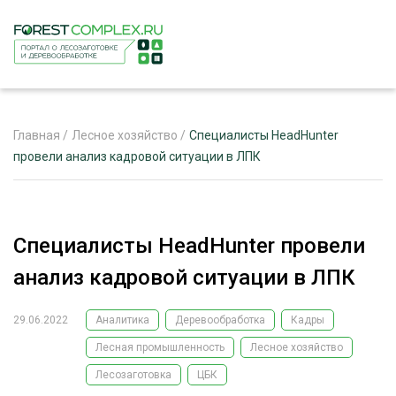
Главная
/
Лесное хозяйство
/
Специалисты HeadHunter
провели анализ кадровой ситуации в ЛПК
ЖУРНАЛ «ЛЕСНОЙ КОМПЛЕКС»
О ПРОЕКТЕ
Специалисты HeadHunter провели
РЕКЛАМОДАТЕЛЯМ
анализ кадровой ситуации в ЛПК
29.06.2022
Аналитика
Деревообработка
Кадры
Лесная промышленность
Лесное хозяйство
ЛЕСНОЕ ХОЗЯЙСТВО
ЭКСПЕРТНОЕ МНЕНИЕ
Лесозаготовка
ЦБК
ЛЕСОЗАГОТОВКА