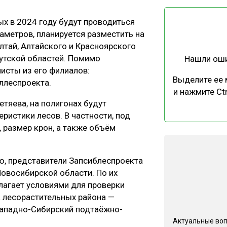
ЕВЕСИНЫ
РЫНОК
ых в 2024 году будут проводиться
ПРОИЗВОДСТВО
ТЕХНОЛОГИИ
аметров, планируется разместить на
ОТРАСЛЕВАЯ ДИСКУССИЯ
лтай, Алтайского и Красноярского
кутской областей. Помимо
Нашли ош
исты из его филиалов:
Выделите ее
ллеспроекта.
и нажмите Ctr
тяева, на полигонах будут
ристики лесов. В частности, под
КАЛЕНДАРЬ ВЫСТАВОК
, размер крон, а также объём
ю, представители Запсиблеспроекта
Новосибирской области. По их
лагает условиями для проверки
а лесорастительных района —
ападно-Сибирский подтаёжно-
Актуальные во