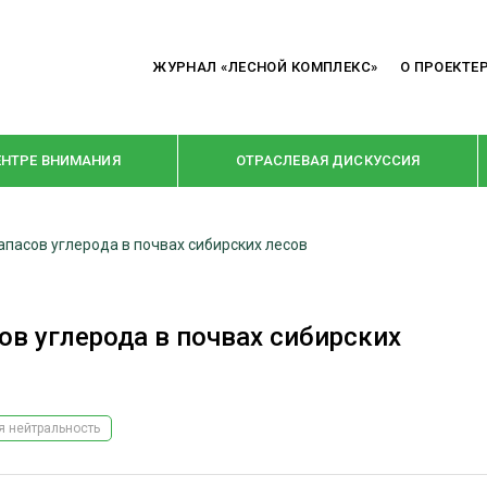
ЖУРНАЛ «ЛЕСНОЙ КОМПЛЕКС»
О ПРОЕКТЕ
ЕНТРЕ ВНИМАНИЯ
ОТРАСЛЕВАЯ ДИСКУССИЯ
апасов углерода в почвах сибирских лесов
РУБРИКИ
Я ПЕРЕРАБОТКА
НОВОСТИ
ов углерода в почвах сибирских
Е
КРУПНЫМ ПЛАНОМ
ОЕ ДОМОСТРОЕНИЕ
ВЗГЛЯД ИЗНУТРИ
 ПРОИЗВОДСТВО
В ЦЕНТРЕ ВНИМАНИЯ
я нейтральность
 ДРЕВЕСИНЫ
ПРЕДПРИЯТИЯ ЛПК