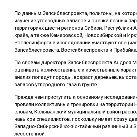
ЛЕСОВОССТАНОВЛЕНИЕ И ЗАЩИТА
СУШКА ДР
По данным Запсиблеспроекта, полигоны, на котор
ЛОГИСТИКА
МЕБЕЛЬНОЕ 
изучение углеродных запасов и оценка лесных пар
ПРОИЗВОДСТВО ДРЕВЕСНЫХ ПЛИТ
территориях шести регионов Сибири: Республики А
краёв, а также Кемеровской, Новосибирской и Ир
ЦБП
Рослесинфорга в исследовании участвуют специал
Запсиблеспроекта, Востсиблеспроекта и Прибайка
ЭКСПЕРТНОЕ МНЕНИЕ
По словам директора Запсиблеспроекта Андрея Ме
оценивать количественные и качественные характе
анализ попадут породы, возраст деревьев, высота
запасов углеродного газа в грунте.
Прежде чем приступить к основному исследовани
провели коллективные тренировки на территории 
словам, Колыванский муниципальный район распо
навыков специалистов, поскольку имеет сразу дв
Западно-Сибирский южно-таёжный равнинный и З
лесостепной.