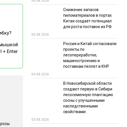
06.08.2026
РЫНКИ СБЫТА
Снижение запасов
пиломатериалов в портах
В УСЛОВИЯХ САНКЦИЙ
Китая создаёт потенциал
для роста поставок из РФ
ибку?
05.08.2026
Россия и Китай согласовали
 мышкой
проекты по
l + Enter
лесопереработке,
машиностроению и
поставкам пеллет в КНР
ИТОГИ МЕРОПРИЯТИЙ
04.08.2026
В Новосибирской области
создают первую в Сибири
лесосеменную плантацию
сосны с улучшенными
наследственными
свойствами
03.08.2026
просы