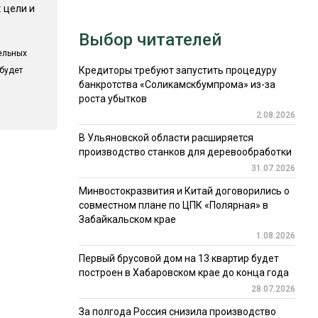
 цели и
Выбор читателей
ельных
Кредиторы требуют запустить процедуру
 будет
банкротства «Соликамскбумпрома» из-за
роста убытков
2.08.2026
В Ульяновской области расширяется
производство станков для деревообработки
31.07.2026
Минвостокразвития и Китай договорились о
совместном плане по ЦПК «Полярная» в
Забайкальском крае
1.08.2026
Первый брусовой дом на 13 квартир будет
построен в Хабаровском крае до конца года
28.07.2026
За полгода Россия снизила производство