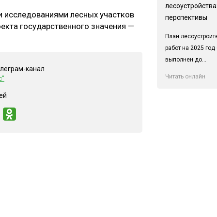
лесоустройства:
и исследованиями лесных участков
перспективы
екта государственного значения —
План лесоустроит
работ на 2025 год
выполнен до...
елеграм-канал
Читать онлайн
с"
ей