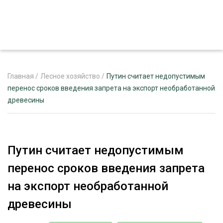
Главная
/
Лесное хозяйство
/
Путин считает недопустимым
перенос сроков введения запрета на экспорт необработанной
древесины
ЖУРНАЛ «ЛЕСНОЙ КОМПЛЕКС»
О ПРОЕКТЕ
РЕКЛАМОДАТЕЛЯМ
Путин считает недопустимым
перенос сроков введения запрета
на экспорт необработанной
ЛЕСНОЕ ХОЗЯЙСТВО
древесины
ЭКСПЕРТНОЕ МНЕНИЕ
ЛЕСОЗАГОТОВКА