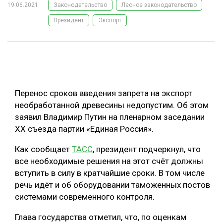
19.06.2021
Законодательство
Лесное законодательство
ОБРАБОТКА ДРЕВЕСИНЫ
Президент
Экспорт
ЦИФРОВАЯ СРЕДА
РУБРИКИ
БИОЭНЕРГЕТИКА
ТЕМАТИЧЕСКИЕ ПРОЕКТЫ
ЛЕСОВОССТАНОВЛЕНИЕ И ЗАЩИТА
ЛОГИСТИКА
Перенос сроков введения запрета на экспорт
ПОДБОРКИ СТАТЕЙ
ПРОИЗВОДСТВО ДРЕВЕСНЫХ ПЛИТ
необработанной древесины недопустим. Об этом
заявил Владимир Путин на пленарном заседании
ЦБП
ХХ съезда партии «Единая Россия».
КОМПЛЕКСНАЯ ПЕРЕРАБОТКА
Как сообщает
ТАСС
, президент подчеркнул, что
все необходимые решения на этот счёт должны
ЛЕСОПИЛЕНИЕ
вступить в силу в кратчайшие сроки. В том числе
ДЕРЕВЯННОЕ ДОМОСТРОЕНИЕ
речь идёт и об оборудовании таможенных постов
системами современного контроля.
БЕЗОПАСНОЕ ПРОИЗВОДСТВО
Глава государства отметил, что, по оценкам
СОРТИРОВКА ДРЕВЕСИНЫ