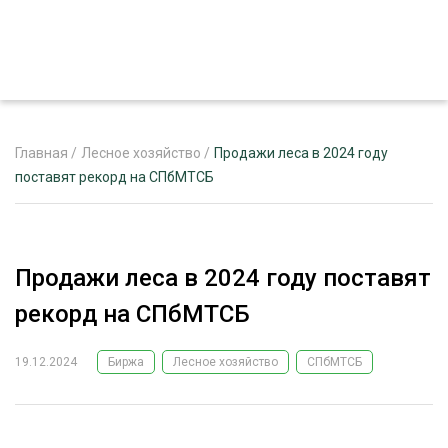
Главная
/
Лесное хозяйство
/
Продажи леса в 2024 году
поставят рекорд на СПбМТСБ
ЖУРНАЛ «ЛЕСНОЙ КОМПЛЕКС»
О ПРОЕКТЕ
Продажи леса в 2024 году поставят
РЕКЛАМОДАТЕЛЯМ
рекорд на СПбМТСБ
19.12.2024
Биржа
Лесное хозяйство
СПбМТСБ
ЛЕСНОЕ ХОЗЯЙСТВО
ЭКСПЕРТНОЕ МНЕНИЕ
ЛЕСОЗАГОТОВКА