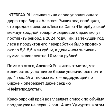
ОБРАБОТКА ДРЕВЕСИНЫ
INTERFAX.RU, ссылаясь на слова управляющего
ЦИФРОВАЯ СРЕДА
РУБРИКИ
директора биржи Алексея Рыжикова, сообщает,
БИОЭНЕРГЕТИКА
что продажи секции «Лес» на Санкт-Петербургской
ТЕМАТИЧЕСКИЕ ПРОЕКТЫ
международной товарно-сырьевой бирже могут
ЛЕСОВОССТАНОВЛЕНИЕ И ЗАЩИТА
поставить рекорд в 2024 году. Так, за текущий год
ЛОГИСТИКА
леса и продуктов его переработки было продано
ПОДБОРКИ СТАТЕЙ
около 5,3-5,5 млн куб. м, в денежном значении
ПРОИЗВОДСТВО ДРЕВЕСНЫХ ПЛИТ
сумма эквивалентна 10 млрд рублей.
ЦБП
Помимо этого, Алексей Рыжиков отметил, что
количество участников биржи увеличилось почти
КОМПЛЕКСНАЯ ПЕРЕРАБОТКА
до 4 тыс. Этот показатель — лидирующий по
ЛЕСОПИЛЕНИЕ
бирже и опережает даже секцию
«Нефтепродукты».
ДЕРЕВЯННОЕ ДОМОСТРОЕНИЕ
Красноярский край возглавляет список по объёму
БЕЗОПАСНОЕ ПРОИЗВОДСТВО
продаж уже не первый год. А вот Удмуртия в этом
СОРТИРОВКА ДРЕВЕСИНЫ