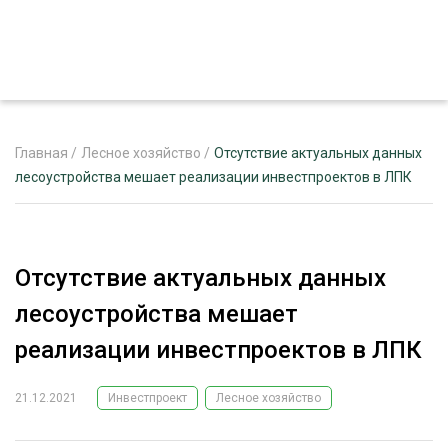
Главная
/
Лесное хозяйство
/
Отсутствие актуальных данных
лесоустройства мешает реализации инвестпроектов в ЛПК
ЖУРНАЛ «ЛЕСНОЙ КОМПЛЕКС»
О ПРОЕКТЕ
Отсутствие актуальных данных
РЕКЛАМОДАТЕЛЯМ
лесоустройства мешает
реализации инвестпроектов в ЛПК
21.12.2021
Инвестпроект
Лесное хозяйство
ЛЕСНОЕ ХОЗЯЙСТВО
ЭКСПЕРТНОЕ МНЕНИЕ
ЛЕСОЗАГОТОВКА