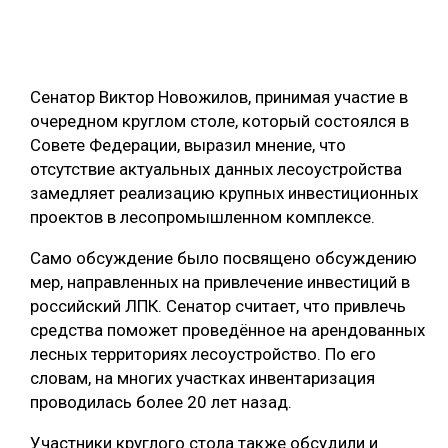
ОБРАБОТКА ДРЕВЕСИНЫ
ЦИФРОВАЯ СРЕДА
РУБРИКИ
Сенатор Виктор Новожилов, принимая участие в
БИОЭНЕРГЕТИКА
очередном круглом столе, который состоялся в
ТЕМАТИЧЕСКИЕ ПРОЕКТЫ
ЛЕСОВОССТАНОВЛЕНИЕ И ЗАЩИТА
Совете Федерации, выразил мнение, что
отсутствие актуальных данных лесоустройства
ЛОГИСТИКА
ПОДБОРКИ СТАТЕЙ
замедляет реализацию крупных инвестиционных
ПРОИЗВОДСТВО ДРЕВЕСНЫХ ПЛИТ
проектов в лесопромышленном комплексе.
ЦБП
Само обсуждение было посвящено обсуждению
мер, направленных на привлечение инвестиций в
КОМПЛЕКСНАЯ ПЕРЕРАБОТКА
российский ЛПК. Сенатор считает, что привлечь
средства поможет проведённое на арендованных
ЛЕСОПИЛЕНИЕ
лесных территориях лесоустройство. По его
ДЕРЕВЯННОЕ ДОМОСТРОЕНИЕ
словам, на многих участках инвентаризация
проводилась более 20 лет назад.
БЕЗОПАСНОЕ ПРОИЗВОДСТВО
Участники круглого стола также обсудили и
СОРТИРОВКА ДРЕВЕСИНЫ